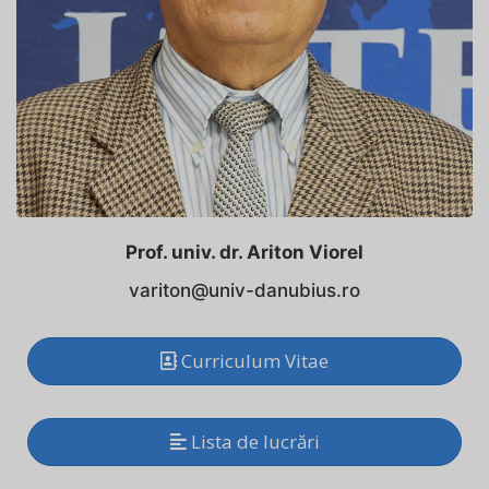
Prof. univ. dr. Ariton Viorel
variton@univ-danubius.ro
Curriculum Vitae
Lista de lucrări