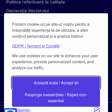
Politica referitoare la calitate
Declarația Rectorului
Obiectivele Calității
Folosim cookie-uri pe site-ul nostru pentru a
Carta Universității
îmbunătăți experiența ta de utilizare, a oferi
conținut personalizat și a analiza traficul.
Combaterea hărțuirii pe criteriu de sex și a
hărțuirii morale
GDPR | Termeni si Conditii
We use cookies on our site to enhance your user
experience, provide personalized content, and
analyze our traffic.
Acceptă toate / Accept all
Respinge neesențiale / Reject non-
essential
Preferințe
© 2026 Danubius International University. All