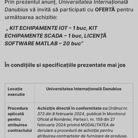
Prin prezentul anunț,
Universitatea Internațională
Danubius
vă invită să participati cu
OFERTĂ
pentru
următoarea achizitie:
„ KIT ECHIPAMENTE IOT – 1 buc, KIT
ECHIPAMENTE SCADA – 1 buc, LICENȚĂ
SOFTWARE MATLAB – 20 buc”
În condițiile si specificațiile prezentate mai jos
Locație
Universitatea Internațională Danubius
executie
Procedura
Achiziție directă în conformitate cu
Ordinul nr.
aplicată
372 din 8 februarie 2024
, publicat în Monitorul
pentru
Oficial al României, Partea I, nr. 159 din 27
atribuirea
februarie 2024 privind
MODALITATEA de
contractului
derulare a procedurii de achiziție pentru
atribuirea contractelor de furnizare de produse,