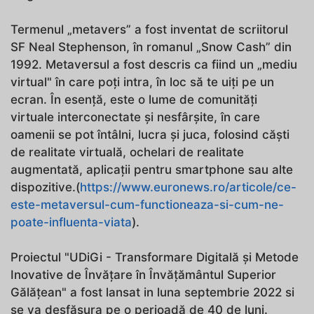
Termenul „metavers” a fost inventat de scriitorul
SF Neal Stephenson, în romanul „Snow Cash” din
1992. Metaversul a fost descris ca fiind un „mediu
virtual" în care poți intra, în loc să te uiți pe un
ecran. În esență, este o lume de comunități
virtuale interconectate și nesfârșite, în care
oamenii se pot întâlni, lucra și juca, folosind căști
de realitate virtuală, ochelari de realitate
augmentată, aplicații pentru smartphone sau alte
dispozitive.(
https://www.euronews.ro/articole/ce-
este-metaversul-cum-functioneaza-si-cum-ne-
poate-influenta-viata
).
Proiectul "UDiGi - Transformare Digitală și Metode
Inovative de Învățare în Învățământul Superior
Gălățean" a fost lansat in luna septembrie 2022 si
se va desfășura pe o perioadă de 40 de luni.