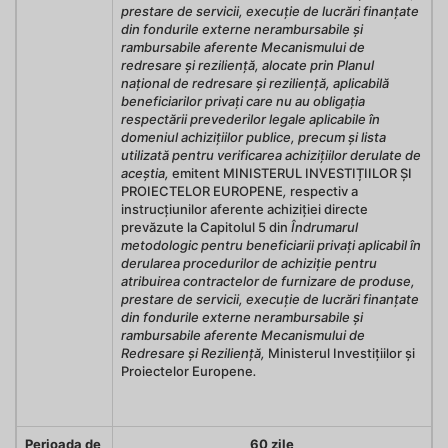
prestare de servicii, execuție de lucrări finanțate
din fondurile externe nerambursabile și
rambursabile aferente
Mecanismului de
redresare și reziliență, alocate prin Planul
național de redresare și reziliență, aplicabilă
beneficiarilor privați care nu au obligația
respectării prevederilor legale aplicabile în
domeniul achizițiilor publice, precum și lista
utilizată pentru verificarea achizițiilor derulate de
aceștia,
emitent MINISTERUL INVESTIȚIILOR ȘI
PROIECTELOR EUROPENE
,
respectiv a
instrucțiunilor aferente achiziției directe
prevăzute la Capitolul 5 din
Îndrumarul
metodologic pentru beneficiarii privați aplicabil în
derularea procedurilor de achiziție pentru
atribuirea contractelor de furnizare de produse,
prestare de servicii, execuție de lucrări finanțate
din fondurile externe nerambursabile și
rambursabile aferente Mecanismului de
Redresare și Reziliență,
Ministerul Investițiilor și
Proiectelor Europene
.
Perioada de
60 zile