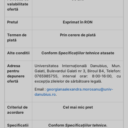
valabilitate
ofertă
Pretul
Exprimat în RON
Termen de
Prin cerere de plată
plată
Alte conditii
Conform
Specificațiilor tehnice
atasate
Adresa
Universitatea Internațională Danubius, Mun.
pentru
Galati, Bulevardul Galati nr 3, Biroul B4, Telefon:
depunere
0765985755, interval orar: 8:00-16:00, cu
ofertă
excepția zilelelor de sărbătoare legală.
Email :
georgianaalexandra.morosanu@univ-
danubius.ro
.
Criteriul de
Cel mai mic pret
acordare
Specificatii
Conform
Specificațiilor tehnice.