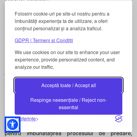
Contract de finanțare nr. 14064/16.09.2022
Folosim cookie-uri pe site-ul nostru pentru a
Cod proiect e-PNRR: 1547325684
îmbunătăți experiența ta de utilizare, a oferi
conținut personalizat și a analiza traficul.
Comunicat de Presă
GDPR | Termeni si Conditii
„PNRR: Fonduri pentru România
We use cookies on our site to enhance your user
Modernă și Reformată!”
experience, provide personalized content, and
analyze our traffic.
În data de 2 februarie se va lansa programul
”Pedagogie Digitală” care se derulează în cadrul
Acceptă toate / Accept all
Proiectului ”Transformarea digitală și metode
Respinge neesențiale / Reject non-
inovative de învățare în învățământul gălățean”-
essential
UDiGi, Contract de finanțare nr. 14064/16.09.2022.
Scopul activității este dezvoltarea cunoștințelor și
Preferințe
abilităților digitale necesare cadrelor didactice
pentru îmbunătățirea procesului de predare,