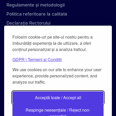
Regulamente și metodologii
Politica referitoare la calitate
Declarația Rectorului
Obiectivele Calității
Folosim cookie-uri pe site-ul nostru pentru a
Carta Universității
îmbunătăți experiența ta de utilizare, a oferi
conținut personalizat și a analiza traficul.
Combaterea hărțuirii pe criteriu de sex și a
hărțuirii morale
GDPR | Termeni si Conditii
We use cookies on our site to enhance your user
experience, provide personalized content, and
analyze our traffic.
Acceptă toate / Accept all
Respinge neesențiale / Reject non-