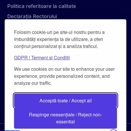
Politica referitoare la calitate
Declarația Rectorului
Obiectivele Calității
Folosim cookie-uri pe site-ul nostru pentru a
Carta Universității
îmbunătăți experiența ta de utilizare, a oferi
conținut personalizat și a analiza traficul.
Combaterea hărțuirii pe criteriu de sex și a
hărțuirii morale
GDPR | Termeni si Conditii
We use cookies on our site to enhance your user
experience, provide personalized content, and
analyze our traffic.
Acceptă toate / Accept all
Respinge neesențiale / Reject non-
essential