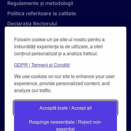
Regulamente și metodologii
Politica referitoare la calitate
Declarația Rectorului
Obiectivele Calității
Folosim cookie-uri pe site-ul nostru pentru a
Carta Universității
îmbunătăți experiența ta de utilizare, a oferi
conținut personalizat și a analiza traficul.
Combaterea hărțuirii pe criteriu de sex și a
hărțuirii morale
GDPR | Termeni si Conditii
We use cookies on our site to enhance your user
experience, provide personalized content, and
analyze our traffic.
Acceptă toate / Accept all
Respinge neesențiale / Reject non-
essential