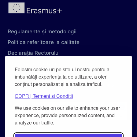
Regulamente și metodologii
Politica referitoare la calitate
Declarația Rectorului
Obiectivele Calității
Folosim cookie-uri pe site-ul nostru pentru a
Carta Universității
îmbunătăți experiența ta de utilizare, a oferi
conținut personalizat și a analiza traficul.
Combaterea hărțuirii pe criteriu de sex și a
hărțuirii morale
GDPR | Termeni si Conditii
We use cookies on our site to enhance your user
experience, provide personalized content, and
analyze our traffic.