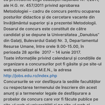
ale H.G. nr. 457/2011 privind aprobarea
Metodologiei – cadru de concurs pentru ocuparea
posturilor didactice şi de cercetare vacante din
învăţământul superior şi a prezentei Metodologii.
Dosarul de concurs este constituit de către
candidat şi se depune la Universitatea „Danubius”
din Galaţi, Bulevardul Galaţi Nr. 3, Departamentul
Resurse Umane, între orele 9.00-15.00, în
perioada 28 aprilie 2017 – 14 iunie 2017.
Toate informaţiile privind calendarul şi condiţiile de
organizare a concursurilor pot fi găsite şi pe site-ul
web specializat al M.E.N., la adresa
http://jobs.edu.ro/index.php
Concursurile se vor desfăşura la sediile facultăţilor
cu respectarea termenului de înscriere din acest
anunţ şi a termenelor legale de desfăşurare a
probelor de concurs care vor fi făcute publice pe