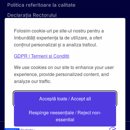
Politica referitoare la calitate
Declarația Rectorului
Obiectivele Calității
Folosim cookie-uri pe site-ul nostru pentru a
Carta Universității
îmbunătăți experiența ta de utilizare, a oferi
conținut personalizat și a analiza traficul.
Combaterea hărțuirii pe criteriu de sex și a
hărțuirii morale
GDPR | Termeni si Conditii
We use cookies on our site to enhance your user
experience, provide personalized content, and
analyze our traffic.
Acceptă toate / Accept all
Respinge neesențiale / Reject non-
essential