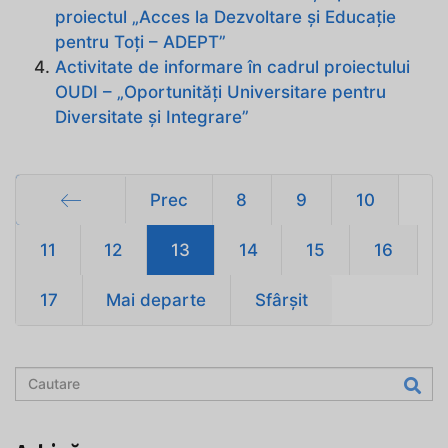
proiectul „Acces la Dezvoltare și Educație
pentru Toți – ADEPT”
Activitate de informare în cadrul proiectului
OUDI – „Oportunități Universitare pentru
Diversitate și Integrare”
Prec
8
9
10
Start
11
12
13
14
15
16
17
Mai departe
Sfârșit