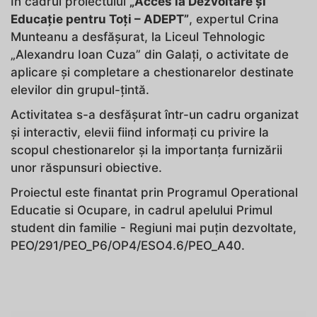
În cadrul proiectului
„Acces la Dezvoltare și
Educație pentru Toți – ADEPT”
, expertul Crina
Munteanu a desfășurat, la Liceul Tehnologic
„Alexandru Ioan Cuza” din Galați, o activitate de
aplicare și completare a chestionarelor destinate
elevilor din grupul-țintă.
Activitatea s-a desfășurat într-un cadru organizat
și interactiv, elevii fiind informați cu privire la
scopul chestionarelor și la importanța furnizării
unor răspunsuri obiective.
Proiectul este finantat prin Programul Operational
Educatie si Ocupare, in cadrul apelului Primul
student din familie - Regiuni mai puțin dezvoltate,
PEO/291/PEO_P6/OP4/ESO4.6/PEO_A40.