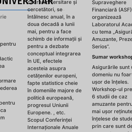
NIVERSITAR
cadre universitare și
Supraveghere
cercetători, se
Financiară (ASF)
rie
întâlnesc anual, în a
organizează
doua decadă a lunii
Laboratorul Ac
mai, pentru a face
cu tema „Asigură
schimb de informații și
Amuzante, Preze
 pentru
pentru a dezbate
Serios”.
conceptual integrarea
Sumar worksho
dactic
în UE, efectele
ea
Asigurările sunt
acesteia asupra
domeniu nu foar
cetățenilor europeni,
formare
ușor de înțeles.
fapte statistice cheie
vederea
Workshop-ul pre
în domeniile majore de
6 studii de caz
politică europeană,
pentru
amuzante pentru 
progresul Uniunii
ica
mai ușor reținute
Europene. , etc.
gim
înțelese de stud
Scopul Conferinței
.
prin care sunt d
Internaționale Anuale