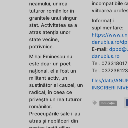
incompatibile c
neamului, unirea
viitoarea profes
tuturor românilor în
granițele unui singur
Informații
stat. Activitatea sa a
suplimentare:
atras atenția unor
https://www.un
state vecine,
danubius.ro/d
potrivnice.
E-mail:
dppd@u
danubius.ro
Mihai Eminescu nu
Tel. 07331801
este doar un poet
Tel. 03723612
național, el a fost un
militant activ, un
files/data/ANU
susținător al cauzei, un
INSCRIERI NIVE
radical, în ceea ce
privește unirea tuturor
Educație
românilor.
Preocupările sale i-au
atras și neplăceri din
partea instituțiilor