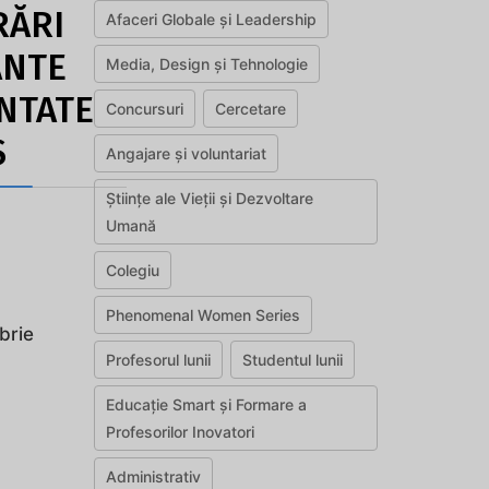
RĂRI
Afaceri Globale și Leadership
ANTE
Media, Design și Tehnologie
NTATE
Concursuri
Cercetare
S
Angajare și voluntariat
Științe ale Vieții și Dezvoltare
Umană
Colegiu
Phenomenal Women Series
brie
Profesorul lunii
Studentul lunii
Educație Smart și Formare a
Profesorilor Inovatori
Administrativ