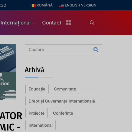
230
ROMÂNĂ
ENGLISH VERSION
Internațional
Contact
Arhivă
Educație
Comunitate
Drept și Guvernanță Internațională
ATOR
Proiecte
Conferințe
MIC -
Internațional