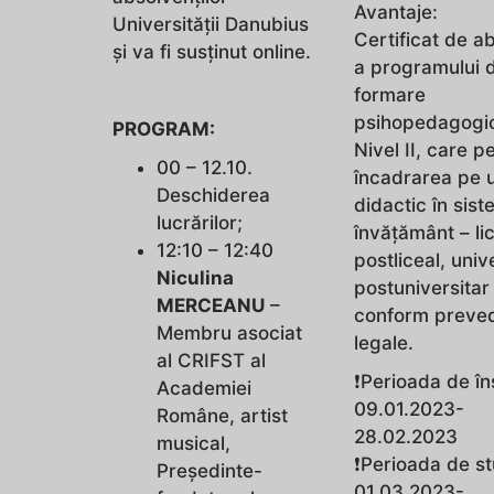
Avantaje:
Universității Danubius
Certificat de a
și va fi susținut online.
a programului 
formare
psihopedagogi
PROGRAM:
Nivel II, care p
00 – 12.10.
încadrarea pe 
Deschiderea
didactic în sis
lucrărilor;
învăţământ – lic
12:10 – 12:40
postliceal, univ
Niculina
postuniversitar
MERCEANU
–
conform preved
Membru asociat
legale.
al CRIFST al
❗️Perioada de în
Academiei
09.01.2023-
Române, artist
28.02.2023
musical,
❗️Perioada de st
Președinte-
01.03.2023-