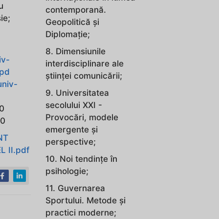
u
contemporană.
ie;
Geopolitică și
Diplomație;
8. Dimensiunile
iv-
interdisciplinare ale
ppd
științei comunicării;
niv-
9. Universitatea
secolului XXI -
70
Provocări, modele
30
emergente și
NT
perspective;
L II.pdf
10. Noi tendințe în
psihologie;
11. Guvernarea
Sportului. Metode și
practici moderne;