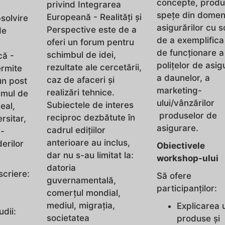
concepte, produ
privind Integrarea
spețe din domen
Europeană - Realități și
bsolvire
asigurărilor cu 
Perspective este de a
de
de a exemplific
oferi un forum pentru
de funcționare a
schimbul de idei,
că -
polițelor de asig
rezultate ale cercetării,
ermite
a daunelor, a
caz de afaceri și
un post
marketing-
realizări tehnice.
temul de
ului/vânzărilor
Subiectele de interes
eal,
produselor de
reciproc dezbătute în
ersitar,
asigurare.
cadrul edițiilor
 -
anterioare au inclus,
erilor
Obiectivele
dar nu s-au limitat la:
workshop-ului
datoria
scriere:
Să ofere
guvernamentală,
participanților:
comerțul mondial,
mediul, migrația,
Explicarea 
udii:
societatea
produse și