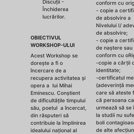
Discuții -
conform cu orig
Închiderea
- copie a certif
lucrărilor.
de absolvire a
Nivelului I/ ade
de absolvire;
OBIECTIVUL
- copie a certif
WORKSHOP-ULUI
de naştere sau
conform cu oRig
Acest Workshop se
-copie a cărţii 
dorește a fi o
identitate;
încercare de a
-certificatul me
recupera activitatea și
(adeverință me
opera a lui Mihai
care să ateste 
Eminescu. Conștient
că persoana ca
de dificultățile timpului
urmează să se 
său, poetul a încercat,
la studii nu suf
din răsputeri să
boli contagioas
contribuie la împlinirea
de alte afecţiun
idealului național al