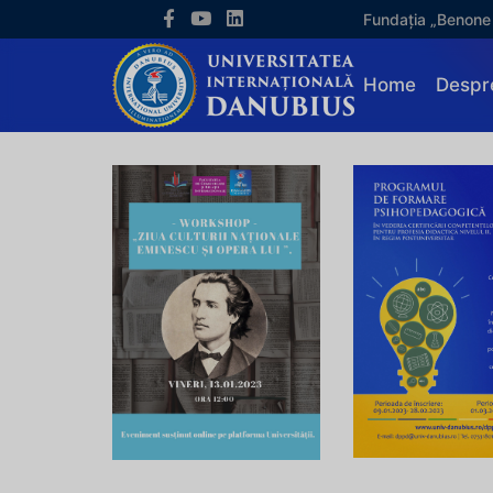
Fundația „Benone
Home
Despr