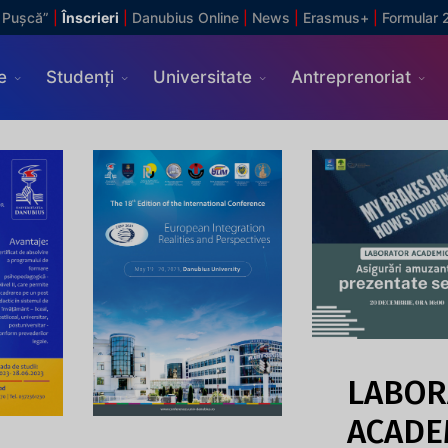
 Pușcă”
|
Înscrieri
|
Danubius Online
|
News
|
Erasmus+
|
Formular 
e
Studenți
Universitate
Antreprenoriat
LABOR
ACADE