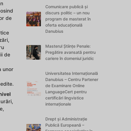
in
Comunicare publică și
losind
discurs politic – un nou
or de
program de masterat în
oferta educațională
Danubius
tice
ări,
Masterul Științe Penale:
ru
Pregătire avansată pentru
ii de
cariere în domeniul juridic
a unor
Universitatea Internațională
Danubius – Centru Partener
edite.
de Examinare Online
LanguageCert pentru
nivel
certificări lingvistice
urări,
internaționale
e,
Drept și Administrație
Publică Europeană –