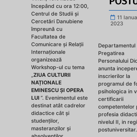
POSTU
începând cu ora 12:00,
Centrul de Studii și
11 Ianua
Cercetări Danubiene
2023
împreună cu
Facultatea de
Comunicare și Relații
Departamentul
Internaționale
Pregatirea
organizează
Personalului Di
Workshop-ul cu tema
anunta inceper
„
ZIUA CULTURII
inscrierilor la
NAȚIONALE
programul de 
EMINESCU ȘI OPERA
psihologica in 
LUI
”. Evenimentul este
certificarii
destinat atât cadrelor
competentelor 
didactice cât și
profesia didact
studenților,
nivelul II, in re
masteranzilor și
postuniversitar
absolvenților