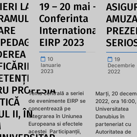
IERI LA
19 – 20 mai -
ASIGU
RAMUL DE
Conferinta
AMUZ
ARE
Internationala
PREZE
OPEDAGOGICĂ
EIRP 2023
SERIO
DEREA
10
19
FICĂRII
Ianuarie
Decembrie
2023
2022
ETENȚELOR
U PROFESIA
Tema centrală a seriei
Marți, 20 decem
TICĂ
de evenimente EIRP se
2022, ora 16:00,
concentrează pe
Universitatea
L II, ÎN
integrarea în Uniunea
Danubius în
M
Europeana si efectele
parteneriat cu
acestei Participanții,
Autoritatea de