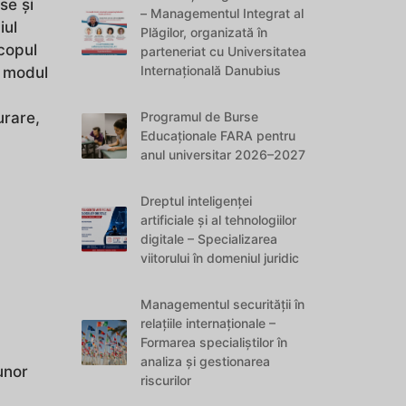
se și
– Managementul Integrat al
iul
Plăgilor, organizată în
scopul
parteneriat cu Universitatea
Internațională Danubius
a modul
Programul de Burse
urare,
Educaționale FARA pentru
anul universitar 2026–2027
Dreptul inteligenței
artificiale și al tehnologiilor
digitale – Specializarea
viitorului în domeniul juridic
Managementul securității în
relațiile internaționale –
Formarea specialiștilor în
analiza și gestionarea
unor
riscurilor