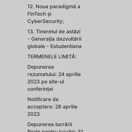
12. Noua paradigmă a
FinTech și
CyberSecurity;
13. Tineretul de astăzi
- Generația dezvoltării
globale - Estudentiana
TERMENELE LIMITĂ:
Depunerea
rezumatului: 24 aprilie
2023 pe site-ul
conferinței
Notificare de
acceptare: 28 aprilie
2023
Depunerea lucrării
finale pentru lucrări: 31