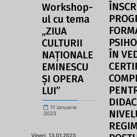
ÎNSCR
Workshop-
PROG
ul cu tema
FORM
„ZIUA
PSIH
CULTURII
ÎN VE
NAȚIONALE
CERTI
EMINESCU
COMP
ȘI OPERA
PENTR
LUI”
DIDAC
11 Ianuarie
NIVELU
2023
REGI
Vineri, 13.01.2023