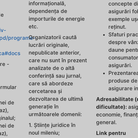
informațională,
concepte d
dependența de
asigurări fo
de
importurile de energie
exemple uș
etc.
reținut.
iv-
Sfaturi prac
Organizatorii caută
ppd/programe-
despre vânz
lucrări originale,
daune pent
nepublicate anterior,
ca#docs
consumator
care nu sunt în prezent
ere -
asigurări.
analizate de o altă
Prezentare
conferință sau jurnal,
produse de
care să abordeze
ormular
asigurare in
cercetarea și
dezvoltarea de ultimă
Adresabilitate (
mei de
generație în
dificultate):
asig
az),
următoarele domenii:
economie, finanț
inalul;
general.
1. Științe juridice în
mei de
noul mileniu;
Link
pentru
az),