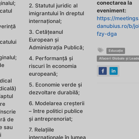
conectarea la
inalul;
2. Statutul juridic al
eveniment:
icatul
imigrantului în dreptul
https://meetings
internațional;
danubius.ro/b/jo
verință
3. Cetăţeanul
fzy-dga
European şi
icatului
Administraţia Publică;
Educație
inalul;
4. Performanță și
Afaceri Globale și Lead
de
riscuri în economia
europeană;
dical
5. Economie verde și
dicală)
dezvoltare durabilă;
faptul
6. Modelarea creșterii
re
– între politici publice
înscrie
și antreprenoriat;
eră de
e sau
7. Relaţiile
i
internaţionale în lumea