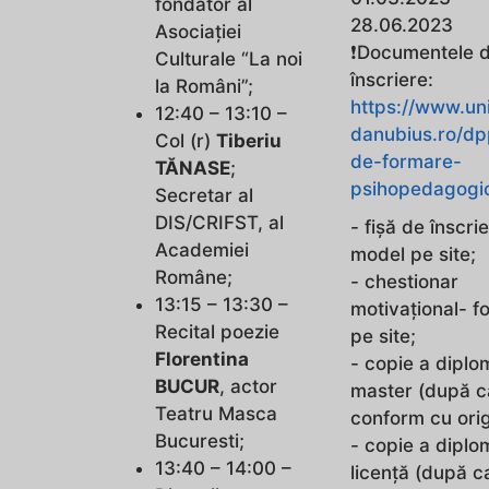
fondator al
28.06.2023
Asociației
❗️Documentele 
Culturale “La noi
înscriere:
la Români”;
https://www.un
12:40 – 13:10 –
danubius.ro/d
Col (r)
Tiberiu
de-formare-
TĂNASE
;
psihopedagogi
Secretar al
DIS/CRIFST, al
- fișă de înscri
Academiei
model pe site;
Române;
- chestionar
13:15 – 13:30 –
motivațional- f
Recital poezie
pe site;
Florentina
- copie a diplo
BUCUR
, actor
master (după c
Teatru Masca
conform cu orig
Bucuresti;
- copie a diplo
13:40 – 14:00 –
licență (după c