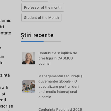
Professor of the month
Student of the Month
ademic
ri
ntate
Știri recente
p
Contribuție științifică de
 un
prestigiu în CADMUS
te
Journal
zintă
Managementul securității și
guvernanței globale – O
specializare pentru liderii
a fi
unui mediu internațional
 și
dinamic
enți
escrise
Conferința Regională 2026