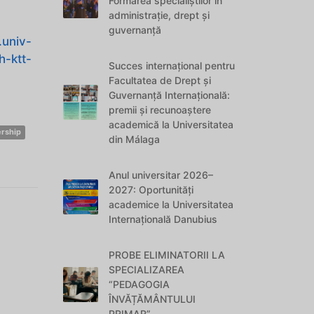
Formarea specialiștilor în
administrație, drept și
guvernanță
.univ-
h-ktt-
Succes internațional pentru
Facultatea de Drept și
Guvernanță Internațională:
premii și recunoaștere
academică la Universitatea
ership
din Málaga
Anul universitar 2026–
2027: Oportunități
academice la Universitatea
Internațională Danubius
PROBE ELIMINATORII LA
SPECIALIZAREA
“PEDAGOGIA
ÎNVĂȚĂMÂNTULUI
PRIMAR”