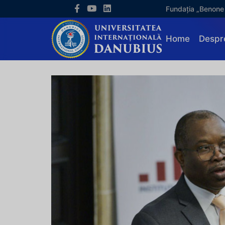
Fundația „Benone
Home
Despr