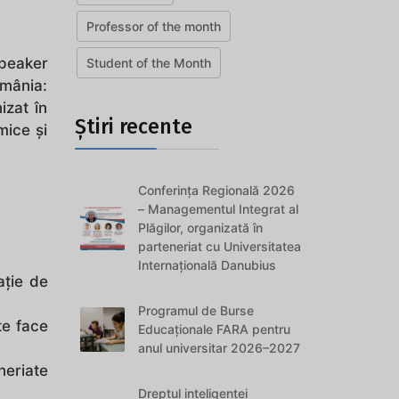
Professor of the month
speaker
Student of the Month
mânia:
izat în
Știri recente
mice și
Conferința Regională 2026
– Managementul Integrat al
Plăgilor, organizată în
parteneriat cu Universitatea
Internațională Danubius
ație de
Programul de Burse
te face
Educaționale FARA pentru
anul universitar 2026–2027
neriate
Dreptul inteligenței