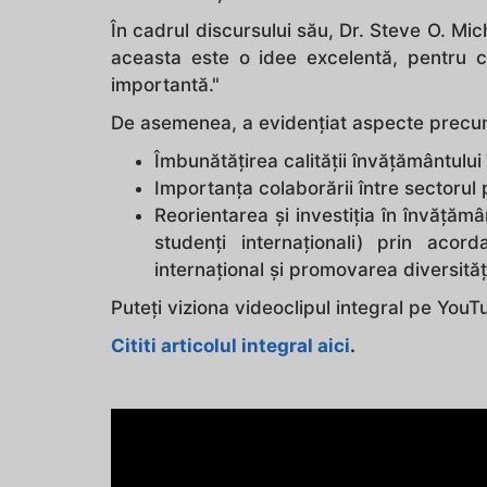
În cadrul discursului său, Dr. Steve O. Mich
aceasta este o idee excelentă, pentru c
importantă."
De asemenea, a evidențiat aspecte precu
Îmbunătățirea calității învățământului 
Importanța colaborării între sectorul p
Reorientarea și investiția în învăță
studenți internaționali) prin ac
internațional și promovarea diversități
Puteți viziona videoclipul integral pe You
Cititi articolul integral aici
.