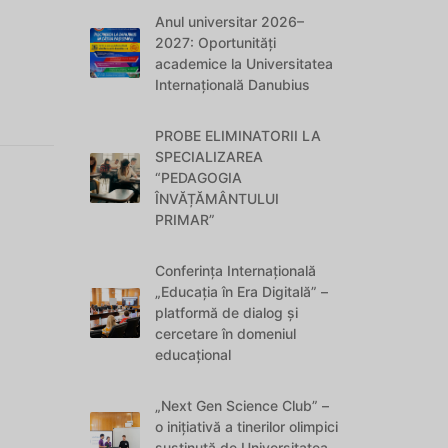
Anul universitar 2026–
2027: Oportunități
academice la Universitatea
Internațională Danubius
PROBE ELIMINATORII LA
SPECIALIZAREA
“PEDAGOGIA
ÎNVĂȚĂMÂNTULUI
PRIMAR”
Conferința Internațională
„Educația în Era Digitală” –
platformă de dialog și
cercetare în domeniul
educațional
„Next Gen Science Club” –
o inițiativă a tinerilor olimpici
susținută de Universitatea