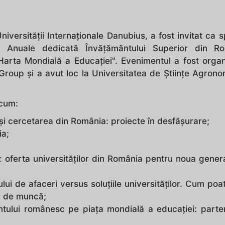
niversității Internaționale Danubius, a fost invitat ca 
i Anuale dedicată Învățământului Superior din Ro
arta Mondială a Educației". Evenimentul a fost organ
oup și a avut loc la Universitatea de Științe Agrono
ecum:
și cercetarea din România: proiecte în desfășurare;
ia;
: oferta universităților din România pentru noua gener
ui de afaceri versus soluțiile universităților. Cum poa
ță de muncă;
ntului românesc pe piața mondială a educației: parte