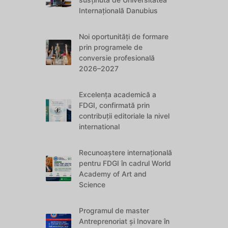
Internațională Danubius
Noi oportunități de formare
prin programele de
conversie profesională
2026–2027
Excelența academică a
FDGI, confirmată prin
contribuții editoriale la nivel
international
Recunoaștere internațională
pentru FDGI în cadrul World
Academy of Art and
Science
Programul de master
Antreprenoriat și Inovare în