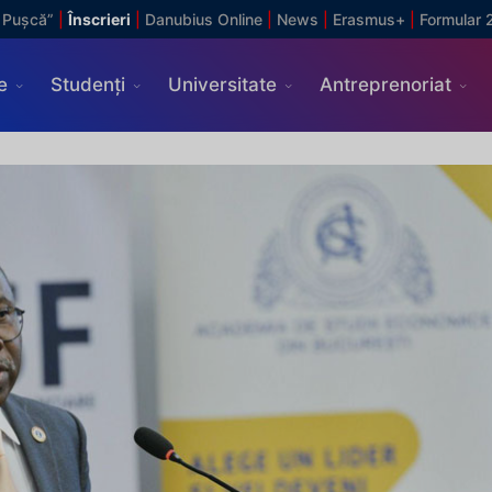
 Pușcă”
|
Înscrieri
|
Danubius Online
|
News
|
Erasmus+
|
Formular 
e
Studenți
Universitate
Antreprenoriat