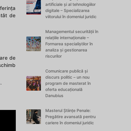
artificiale și al tehnologiilor
ferința
digitale – Specializarea
atât de
viitorului în domeniul juridic
Managementul securității în
relațiile internaționale –
Formarea specialiștilor în
analiza și gestionarea
riscurilor
mare de
schimb
Comunicare publică și
discurs politic – un nou
4
.
program de masterat în
oferta educațională
Danubius
Masterul Științe Penale:
Pregătire avansată pentru
cariere în domeniul juridic