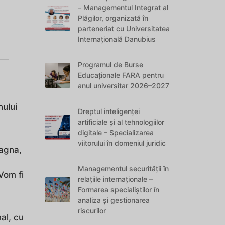
– Managementul Integrat al
Plăgilor, organizată în
parteneriat cu Universitatea
Internațională Danubius
Programul de Burse
Educaționale FARA pentru
anul universitar 2026–2027
ului
Dreptul inteligenței
artificiale și al tehnologiilor
digitale – Specializarea
viitorului în domeniul juridic
Magna,
Managementul securității în
Vom fi
relațiile internaționale –
Formarea specialiștilor în
analiza și gestionarea
riscurilor
al, cu