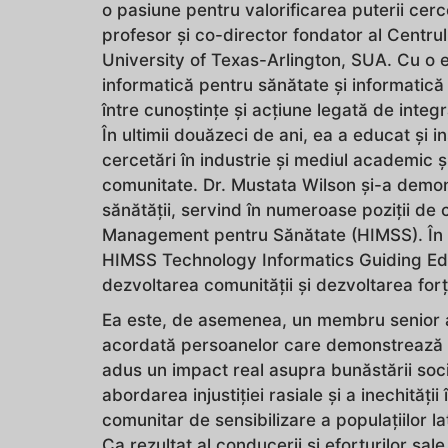
o pasiune pentru valorificarea puterii cerc
profesor și co-director fondator al Centrul
University of Texas-Arlington, SUA. Cu o e
informatică pentru sănătate și informatică
între cunoștințe și acțiune legată de integr
În ultimii douăzeci de ani, ea a educat și in
cercetări în industrie și mediul academic și
comunitate. Dr. Mustata Wilson și-a demons
sănătății, servind în numeroase poziții de 
Management pentru Sănătate (HIMSS). În pre
HIMSS Technology Informatics Guiding Edu
dezvoltarea comunității și dezvoltarea for
Ea este, de asemenea, un membru senior al 
acordată persoanelor care demonstrează u
adus un impact real asupra bunăstării soci
abordarea injustiției rasiale și a inechită
comunitar de sensibilizare a populațiilor la
Ca rezultat al conducerii și eforturilor sal