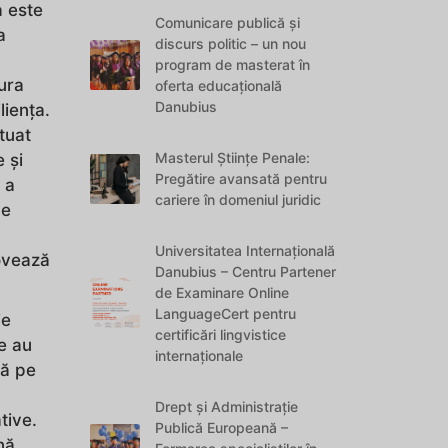
a este
Comunicare publică și
a
discurs politic – un nou
program de masterat în
ura
oferta educațională
Danubius
liența.
ctuat
Masterul Științe Penale:
 și
Pregătire avansată pentru
 a
cariere în domeniul juridic
de
Universitatea Internațională
ovează
Danubius – Centru Partener
de Examinare Online
LanguageCert pentru
ie
certificări lingvistice
e au
internaționale
ză pe
Drept și Administrație
tive.
Publică Europeană –
nă