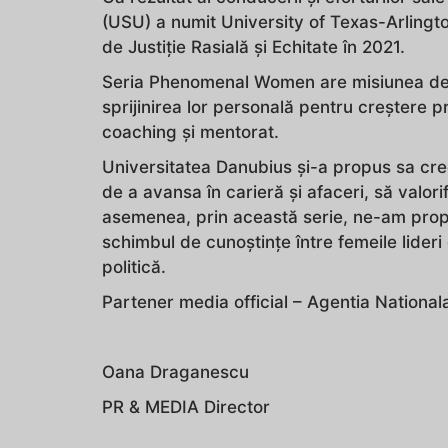
(USU) a numit University of Texas-Arlingto
de Justiție Rasială și Echitate în 2021.
Seria Phenomenal Women are misiunea de a 
sprijinirea lor personală pentru creștere p
coaching și mentorat.
Universitatea Danubius și-a propus sa cree
de a avansa în carieră și afaceri, să valorif
asemenea, prin această serie, ne-am propu
schimbul de cunoștințe între femeile lideri
politică.
Partener media official – Agentia Nationa
Oana Draganescu
PR & MEDIA Director