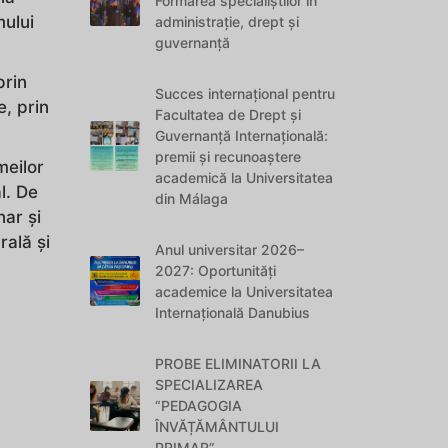
Formarea specialiștilor în
mului
administrație, drept și
guvernanță
prin
Succes internațional pentru
e, prin
Facultatea de Drept și
Guvernanță Internațională:
premii și recunoaștere
meilor
academică la Universitatea
al. De
din Málaga
ar și
rală și
Anul universitar 2026–
2027: Oportunități
academice la Universitatea
Internațională Danubius
PROBE ELIMINATORII LA
SPECIALIZAREA
“PEDAGOGIA
ÎNVĂȚĂMÂNTULUI
PRIMAR”