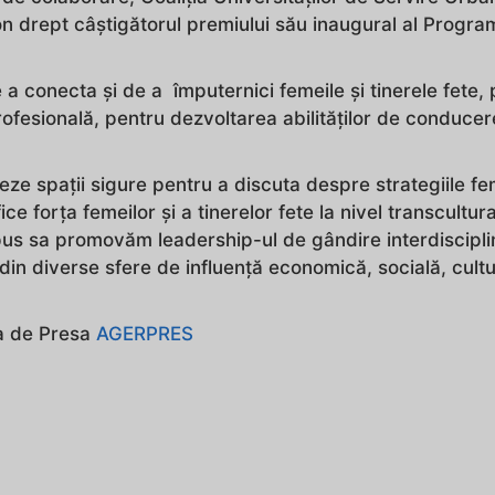
n drept câștigătorul premiului său inaugural al Progra
conecta și de a împuternici femeile și tinerele fete, 
rofesională, pentru dezvoltarea abilităților de conducer
ze spații sigure pentru a discuta despre strategiile fe
ice forța femeilor și a tinerelor fete la nivel transcultur
s sa promovăm leadership-ul de gândire interdisciplin
 din diverse sfere de influență economică, socială, cultu
la de Presa
AGERPRES