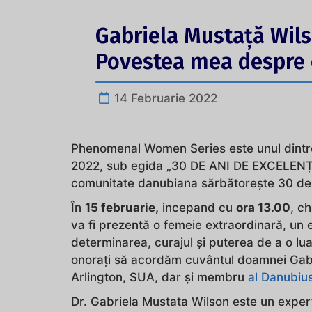
Gabriela Mustață Wils
Povestea mea despre c
14 Februarie 2022
Phenomenal Women Series este unul dintre
2022, sub egida „30 DE ANI DE EXCELEN
comunitate danubiana sărbătorește 30 de a
În
15 februarie,
incepand cu
ora 13.00
, c
va fi prezentă o femeie extraordinară, un
determinarea, curajul și puterea de a o lua 
onorați să acordăm cuvântul doamnei Gabri
Arlington, SUA, dar și membru
al Danubius
Dr. Gabriela Mustata Wilson este un expert