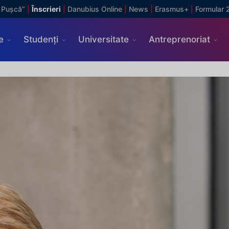
 Pușcă”
|
Înscrieri
|
Danubius Online
|
News
|
Erasmus+
|
Formular 
e
Studenți
Universitate
Antreprenoriat