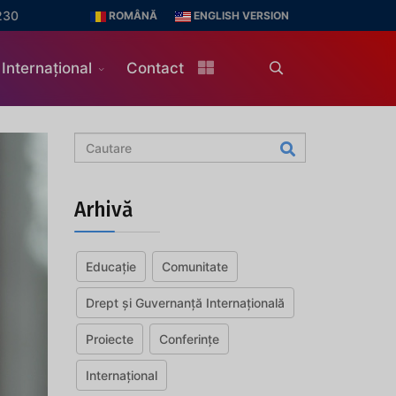
230
ROMÂNĂ
ENGLISH VERSION
Internațional
Contact
Arhivă
Educație
Comunitate
Drept și Guvernanță Internațională
Proiecte
Conferințe
Internațional