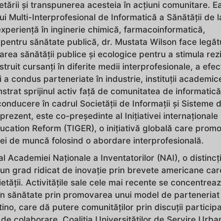
etării și transpunerea acesteia în acțiuni comunitare. E
ui Multi-Interprofesional de Informatică a Sănătății de l
xperiență în inginerie chimică, farmacoinformatică,
 pentru sănătate publică, dr. Mustata Wilson face legăt
area sănătății publice și ecologice pentru a stimula rezi
struit cursanți în diferite medii interprofesionale, a efe
 a condus parteneriate în industrie, instituții academice
trat sprijinul activ față de comunitatea de informatică
conducere în cadrul Societății de Informații și Sisteme 
zent, este co-președinte al Inițiativei internaționale
cation Reform (TIGER), o inițiativă globală care prom
ței de muncă folosind o abordare interprofesională.
Academiei Naționale a Inventatorilor (NAI), o distincț
n grad ridicat de inovație prin brevete americane car
etății. Activitățile sale cele mai recente se concentrea
ții în sănătate prin promovarea unui model de parteneriat
tino, care dă putere comunităților prin discuții participa
e de colaborare, Coaliția Universităților de Servire Urba