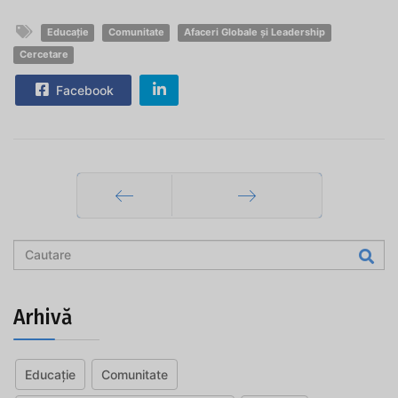
Educație
Comunitate
Afaceri Globale și Leadership
Cercetare
Facebook
Prec
Mai departe
Arhivă
Educație
Comunitate