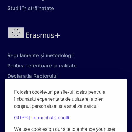
Studii în străinatate
Regulamente și metodologii
Politica referitoare la calitate
Declarația Rectorului
Obiectivele Calității
Folosim cookie-uri pe site-ul nostru pentru a
Carta Universității
îmbunătăți experiența ta de utilizare, a oferi
conținut personalizat și a analiza traficul.
Combaterea hărțuirii pe criteriu de sex și a
hărțuirii morale
GDPR | Termeni si Conditii
We use cookies on our site to enhance your user