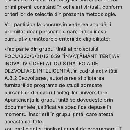
primi premii constând în ochelari virtuali, conform
criteriilor de selecție din prezenta metodologie.
Vor participa la concurs în vederea acordării
premiilor doar persoanele care îndeplinesc
cumulativ următoarele criterii de eligibilitate:
•fac parte din grupul ţintă al proiectului
POCU/320/6/21/121659 “ÎNVӐŢӐMÂNT TERŢIAR
INOVATIV CORELAT CU STRATEGIA DE
DEZVOLTARE INTELIGENTӐ”, în cadrul activității
A.3.2 Dezvoltarea, autorizarea si pilotarea
furnizarii de programe de studii adresate
cursantilor din cadrul colegiilor universitare.
Apartenenţa la grupul ţintă se dovedeşte prin
documentele justificative specifice depuse în
momentul înscrierii în grupul țintă, care atestă
această calitate.
•au participat și finalizat cursul de programare IT,