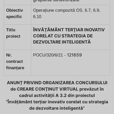
Obiectiv
Operațiune compozită OS. 6.7, 6.9,
specific
6.10
ÎNVӐŢӐMÂNT TERŢIAR INOVATIV
Titlu
CORELAT CU STRATEGIA DE
proiect
DEZVOLTARE INTELIGENTӐ
121659
Nr.
POCU/320/6/21 -
contract
finanțare
ANUNȚ PRIVIND ORGANIZAREA CONCURSULUI
de CREARE CONŢINUT VIRTUAL prevăzut în
cadrul activității A 3.2 din proiectul
“Învățământ terțiar inovativ corelat cu strategia
de dezvoltare inteligentă”