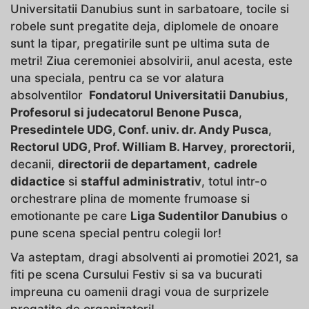
Universitatii Danubius sunt in sarbatoare, tocile si
robele sunt pregatite deja, diplomele de onoare
sunt la tipar, pregatirile sunt pe ultima suta de
metri! Ziua ceremoniei absolvirii, anul acesta, este
una speciala, pentru ca se vor alatura
absolventilor
Fondatorul Universitatii Danubius
,
Profesorul si judecatorul Benone Pusca
,
Presedintele UDG, Conf. univ. dr. Andy Pusca
,
Rectorul UDG, Prof. William B. Harvey
,
prorectorii
,
decanii,
directorii de departament
,
cadrele
didactice
si
stafful administrativ
, totul intr-o
orchestrare plina de momente frumoase si
emotionante pe care
Liga Sudentilor Danubius
o
pune scena special pentru colegii lor!
Va asteptam, dragi absolventi ai promotiei 2021, sa
fiti pe scena Cursului Festiv si sa va bucurati
impreuna cu oamenii dragi voua de surprizele
pregatite de organizatori!