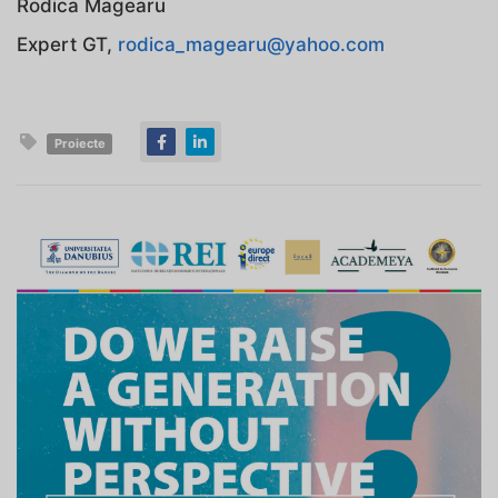
Rodica Magearu
Expert GT,
rodica_magearu@yahoo.com
Proiecte