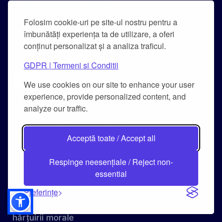
Cooperare Interculturală
Folosim cookie-uri pe site-ul nostru pentru a
Course Catalogue
îmbunătăți experiența ta de utilizare, a oferi
Studii în străinatate
conținut personalizat și a analiza traficul.
GDPR | Termeni si Conditii
We use cookies on our site to enhance your user
experience, provide personalized content, and
analyze our traffic.
Regulamente și metodologii
Politica referitoare la calitate
Acceptă toate / Accept all
Declarația Rectorului
Respinge neesențiale / Reject non-
Obiectivele Calității
essential
Carta Universității
Preferințe
Combaterea hărțuirii pe criteriu de sex și a
hărțuirii morale