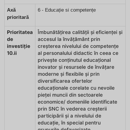
Axă
6 - Educație si competențe
prioritară
Prioritatea
Îmbunătățirea calității și eficienței și
de
accesul la învățământ prin
investiție
creșterea nivelului de competențe
10.ii
al personalului didactic în ceea ce
privește conținutul educațional
inovator și resursele de învățare
moderne și flexibile și prin
diversificarea ofertelor
educaționale corelate cu nevoile
pieței muncii din sectoarele
economice/ domeniile identificate
prin SNC în vederea creșterii
participării și a nivelului de
educație, în special pentru
grupurile defavorizate