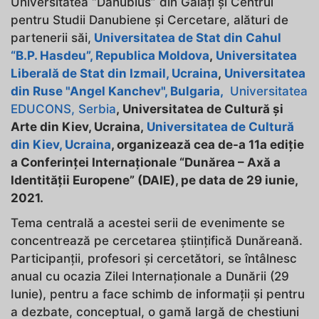
Universitatea “Danubius” din Galați și Centrul
pentru Studii Danubiene și Cercetare, alături de
partenerii săi,
Universitatea de Stat din Cahul
“B.P. Hasdeu”, Republica Moldova
,
Universitatea
Liberală de Stat din Izmail, Ucraina
,
Universitatea
din Ruse "Angel Kanchev", Bulgaria,
Universitatea
EDUCONS, Serbia
,
Universitatea de Cultură și
Arte din Kiev, Ucraina
,
Universitatea de Cultură
din Kiev, Ucraina
, organizează cea de-a 11a ediție
a Conferinței Internaționale “Dunărea – Axă a
Identității Europene” (DAIE), pe data de 29 iunie,
2021.
Tema centrală a acestei serii de evenimente se
concentrează pe cercetarea științifică Dunăreană.
Participanții, profesori și cercetători, se întâlnesc
anual cu ocazia Zilei Internaționale a Dunării (29
Iunie), pentru a face schimb de informații și pentru
a dezbate, conceptual, o gamă largă de chestiuni