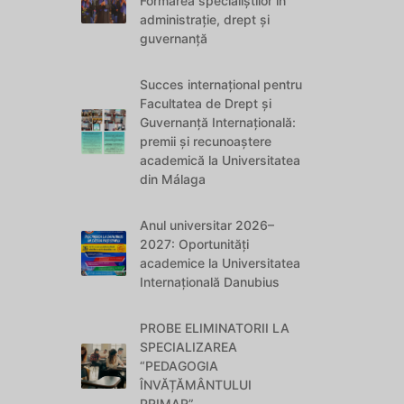
Formarea specialiștilor în
administrație, drept și
guvernanță
Succes internațional pentru
Facultatea de Drept și
Guvernanță Internațională:
premii și recunoaștere
academică la Universitatea
din Málaga
Anul universitar 2026–
2027: Oportunități
academice la Universitatea
Internațională Danubius
PROBE ELIMINATORII LA
SPECIALIZAREA
“PEDAGOGIA
ÎNVĂȚĂMÂNTULUI
PRIMAR”