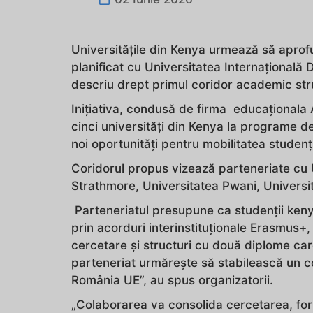
Universitățile din Kenya urmează să aprof
planificat cu Universitatea Internațională 
descriu drept primul coridor academic str
Inițiativa, condusă de firma educaționala
cinci universități din Kenya la programe 
noi oportunități pentru mobilitatea studenț
Coridorul propus vizează parteneriate cu 
Strathmore, Universitatea Pwani, Universi
Parteneriatul presupune ca studenții ken
prin acorduri interinstituționale Erasmus+
cercetare și structuri cu două diplome car
parteneriat urmărește să stabilească un c
România UE”, au spus organizatorii.
„Colaborarea va consolida cercetarea, form