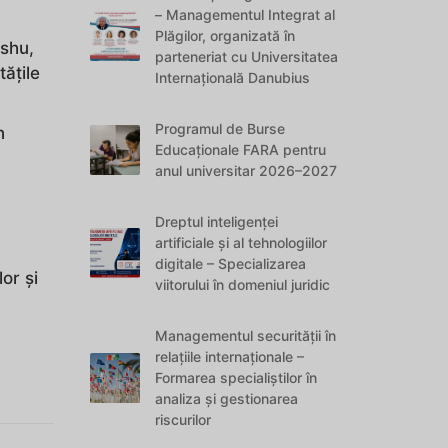
– Managementul Integrat al
Plăgilor, organizată în
ishu,
parteneriat cu Universitatea
ățile
Internațională Danubius
Programul de Burse
n
Educaționale FARA pentru
anul universitar 2026–2027
Dreptul inteligenței
artificiale și al tehnologiilor
digitale – Specializarea
or și
viitorului în domeniul juridic
Managementul securității în
relațiile internaționale –
Formarea specialiștilor în
analiza și gestionarea
riscurilor