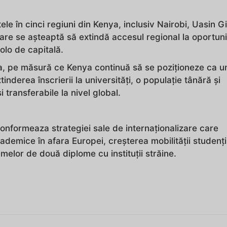
e în cinci regiuni din Kenya, inclusiv Nairobi, Uasin G
are se așteaptă să extindă accesul regional la oportunit
olo de capitală.
, pe măsură ce Kenya continuă să se poziționeze ca u
inderea înscrierii la universități, o populație tânără și
transferabile la nivel global.
onformeaza strategiei sale de internaționalizare care
ademice în afara Europei, creșterea mobilității studențil
elor de două diplome cu instituții străine.