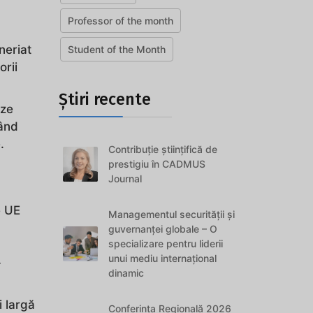
Professor of the month
neriat
Student of the Month
orii
Știri recente
eze
zând
.
Contribuție științifică de
prestigiu în CADMUS
Journal
e UE
Managementul securității și
guvernanței globale – O
specializare pentru liderii
unui mediu internațional
-
dinamic
i largă
Conferința Regională 2026