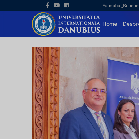
Fundația „Benone
Home
Despr