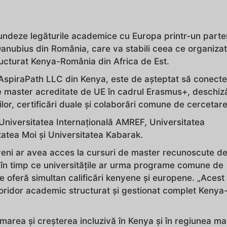
undeze legăturile academice cu Europa printr-un parte
Danubius din România, care va stabili ceea ce organizat
ucturat Kenya-România din Africa de Est.
 AspiraPath LLC din Kenya, este de așteptat să conect
de master acreditate de UE în cadrul Erasmus+, deschi
ilor, certificări duale și colaborări comune de cercetare
Universitatea Internațională AMREF, Universitatea
tatea Moi și Universitatea Kabarak.
yeni ar avea acces la cursuri de master recunoscute d
, în timp ce universitățile ar urma programe comune de
e oferă simultan calificări kenyene și europene. „Acest
oridor academic structurat și gestionat complet Kenya
area și creșterea incluzivă în Kenya și în regiunea ma