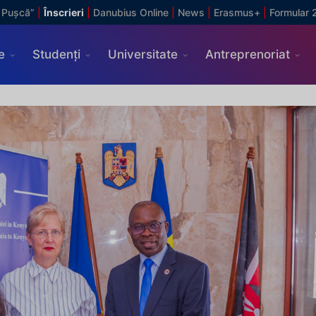
 Pușcă”
|
Înscrieri
|
Danubius Online
|
News
|
Erasmus+
|
Formular 
e
Studenți
Universitate
Antreprenoriat