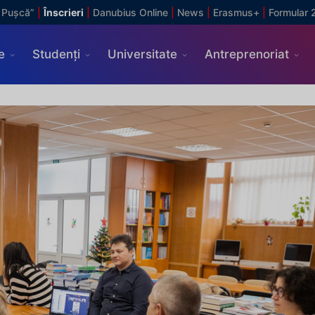
 Pușcă”
|
Înscrieri
|
Danubius Online
|
News
|
Erasmus+
|
Formular 
e
Studenți
Universitate
Antreprenoriat