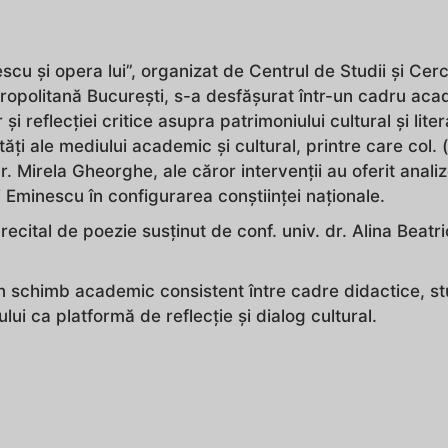
scu și opera lui”, organizat de Centrul de Studii și Cerc
ropolitană București, s-a desfășurat într-un cadru ac
 și reflecției critice asupra patrimoniului cultural și liter
ți ale mediului academic și cultural, printre care col. (
dr. Mirela Gheorghe, ale căror intervenții au oferit anali
i Eminescu în configurarea conștiinței naționale.
recital de poezie susținut de conf. univ. dr. Alina Beatr
 un schimb academic consistent între cadre didactice, st
lui ca platformă de reflecție și dialog cultural.