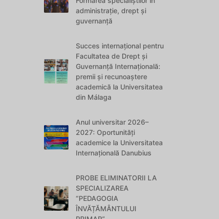
Formarea specialiștilor în
administrație, drept și
guvernanță
Succes internațional pentru
Facultatea de Drept și
Guvernanță Internațională:
premii și recunoaștere
academică la Universitatea
din Málaga
Anul universitar 2026–
2027: Oportunități
academice la Universitatea
Internațională Danubius
PROBE ELIMINATORII LA
SPECIALIZAREA
“PEDAGOGIA
ÎNVĂȚĂMÂNTULUI
PRIMAR”