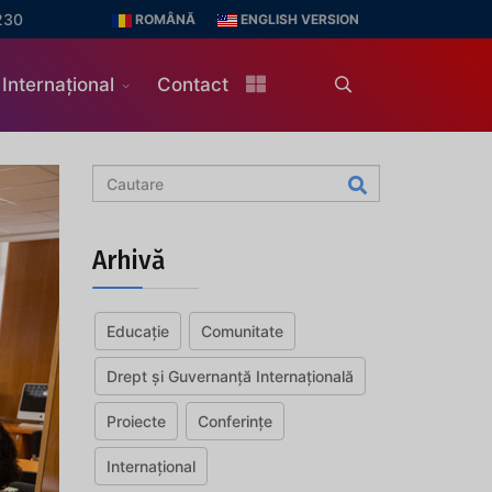
230
ROMÂNĂ
ENGLISH VERSION
Internațional
Contact
Arhivă
Educație
Comunitate
Drept și Guvernanță Internațională
Proiecte
Conferințe
Internațional