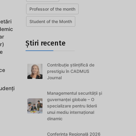
Professor of the month
etări
Student of the Month
ademic
ar
Știri recente
r)
ze
Contribuție științifică de
ice
prestigiu în CADMUS
Journal
udenți
Managementul securității și
guvernanței globale – O
specializare pentru liderii
unui mediu internațional
dinamic
Conferința Regională 2026