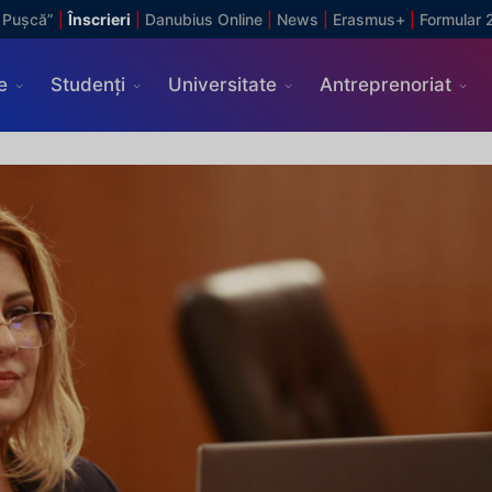
 Pușcă”
|
Înscrieri
|
Danubius Online
|
News
|
Erasmus+
|
Formular 
e
Studenți
Universitate
Antreprenoriat