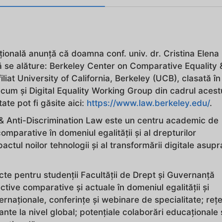
țională anunță că doamna conf. univ. dr. Cristina Elena
 să se alăture: Berkeley Center on Comparative Equality 
liat University of California, Berkeley (UCB), clasată în
cum și Digital Equality Working Group din cadrul acest
ate pot fi găsite aici:
https://www.law.berkeley.edu/
.
& Anti-Discrimination Law este un centru academic de
comparative în domeniul egalității și al drepturilor
tul noilor tehnologii și al transformării digitale asupr
cte pentru studenții Facultății de Drept și Guvernanță
ctive comparative și actuale în domeniul egalității și
naționale, conferințe și webinare de specialitate; rețe
te la nivel global; potențiale colaborări educaționale 