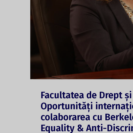
Facultatea de Drept ș
Oportunități internaț
colaborarea cu Berke
Equality & Anti-Discr