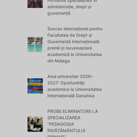
Formarea specialiștilor în
administrație, drept și
guvernanță
Succes internațional pentru
Facultatea de Drept și
Guvernanță Internațională:
premii și recunoaștere
academică la Universitatea
din Málaga
Anul universitar 2026–
2027: Oportunități
academice la Universitatea
Internațională Danubius
PROBE ELIMINATORII LA
SPECIALIZAREA
“PEDAGOGIA
ÎNVĂȚĂMÂNTULUI
PRIMAR”