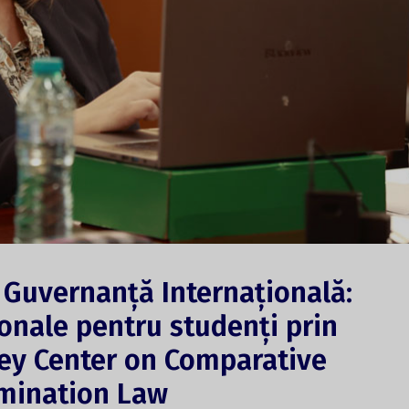
i Guvernanță Internațională:
ionale pentru studenți prin
ley Center on Comparative
imination Law