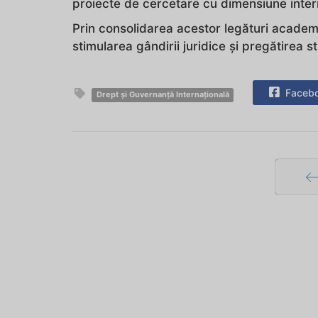
proiecte de cercetare cu dimensiune inter
Prin consolidarea acestor legături academ
stimularea gândirii juridice și pregătirea st
Faceb
Drept și Guvernanță Internațională
Pr