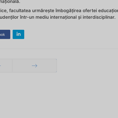
națională.
ice, facultatea urmărește îmbogățirea ofertei educațio
udenților într-un mediu internațional și interdisciplinar.
ook
ec
Mai departe