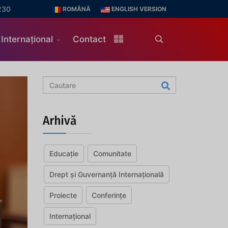
230
ROMÂNĂ
ENGLISH VERSION
Internațional
Contact
Arhivă
Educație
Comunitate
Drept și Guvernanță Internațională
Proiecte
Conferințe
Internațional