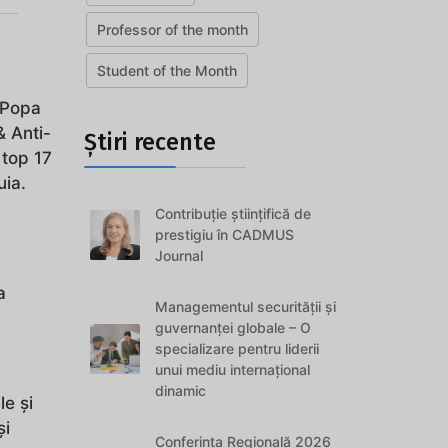
Professor of the month
Student of the Month
 Popa
& Anti-
Știri recente
 top 17
uia.
Contribuție științifică de
prestigiu în CADMUS
Journal
a
Managementul securității și
guvernanței globale – O
specializare pentru liderii
unui mediu internațional
dinamic
le și
și
Conferința Regională 2026