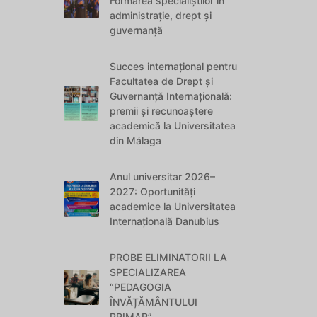
Formarea specialiștilor în
administrație, drept și
guvernanță
Succes internațional pentru
Facultatea de Drept și
Guvernanță Internațională:
premii și recunoaștere
academică la Universitatea
din Málaga
Anul universitar 2026–
2027: Oportunități
academice la Universitatea
Internațională Danubius
PROBE ELIMINATORII LA
SPECIALIZAREA
“PEDAGOGIA
ÎNVĂȚĂMÂNTULUI
PRIMAR”