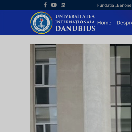
Fundația „Benone
Home
Despr