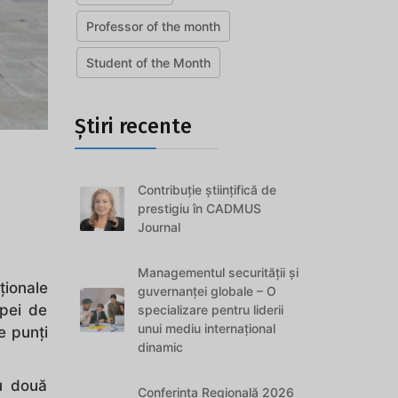
Professor of the month
Student of the Month
Știri recente
Contribuție științifică de
prestigiu în CADMUS
Journal
Managementul securității și
ționale
guvernanței globale – O
ipei de
specializare pentru liderii
unui mediu internațional
e punți
dinamic
cu două
Conferința Regională 2026