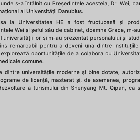
de s-a întâlnit cu Președintele acesteia, Dr. Wei, ca
ațional al Universității Danubius.
 sa la Universitatea HE a fost fructuoasă și produ
intele Wei și șeful său de cabinet, doamna Grace, m-au
universității lor și m-au prezentat personalului și stude
ins remarcabil pentru a deveni una dintre instituțiile
 explorează oportunitățile de a colabora cu Universit
medicale comune.
 dintre universitățile moderne și bine dotate, autori
programe de licență, masterat și, de asemenea, prog
dezvoltare a turismului din Shenyang Mt. Qipan, ca 