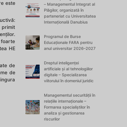
re este
– Managementul Integrat al
Plăgilor, organizată în
parteneriat cu Universitatea
ctivă:
Internațională Danubius
 primit
nților.
Programul de Burse
 foarte
Educaționale FARA pentru
atea HE
anul universitar 2026–2027
Dreptul inteligenței
zate de
artificiale și al tehnologiilor
rame de
digitale – Specializarea
singura
viitorului în domeniul juridic
Managementul securității în
relațiile internaționale –
Formarea specialiștilor în
analiza și gestionarea
riscurilor