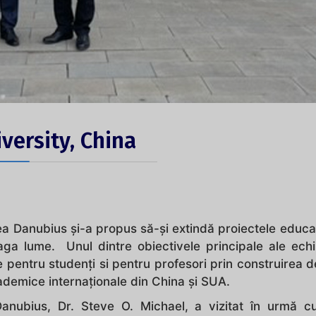
versity, China
tea Danubius și-a propus să-și extindă proiectele educa
treaga lume. Unul dintre obiectivele principale ale ech
 pentru studenți si pentru profesori prin construirea d
academice internaționale din China și SUA.
 Danubius, Dr. Steve O. Michael, a vizitat în urmă 