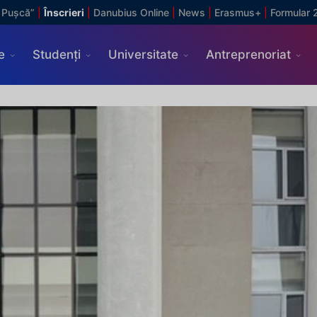
 Pușcă”
|
Înscrieri
|
Danubius Online
|
News
|
Erasmus+
|
Formular 
e
Studenți
Universitate
Antreprenoriat