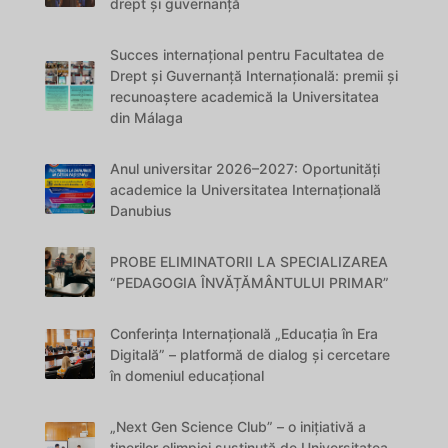
drept și guvernanță
Succes internațional pentru Facultatea de
Drept și Guvernanță Internațională: premii și
recunoaștere academică la Universitatea
din Málaga
Anul universitar 2026–2027: Oportunități
academice la Universitatea Internațională
Danubius
PROBE ELIMINATORII LA SPECIALIZAREA
“PEDAGOGIA ÎNVĂȚĂMÂNTULUI PRIMAR”
Conferința Internațională „Educația în Era
Digitală” – platformă de dialog și cercetare
în domeniul educațional
„Next Gen Science Club” – o inițiativă a
tinerilor olimpici susținută de Universitatea