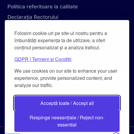
Politica referitoare la calitate
Declarația Rectorului
Obiectivele Calității
Folosim cookie-uri pe site-ul nostru pentru a
Carta Universității
îmbunătăți experiența ta de utilizare, a oferi
conținut personalizat și a analiza traficul.
Combaterea hărțuirii pe criteriu de sex și a
hărțuirii morale
GDPR | Termeni si Conditii
We use cookies on our site to enhance your user
experience, provide personalized content, and
analyze our traffic.
Acceptă toate / Accept all
Respinge neesențiale / Reject non-
essential