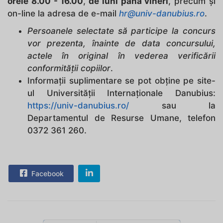
orele 8.00 - 16.00
,
de luni până vineri
, precum şi
on-line la adresa de e-mail
hr@univ-danubius.ro
.
Persoanele selectate să participe la concurs
vor prezenta, înainte de data concursului,
actele în original în vederea verificării
conformităţii copiilor
.
Informaţii suplimentare se pot obţine pe site-
ul Universităţii Internaționale Danubius:
https://univ-danubius.ro/
sau la
Departamentul de Resurse Umane, telefon
0372 361 260.
Facebook