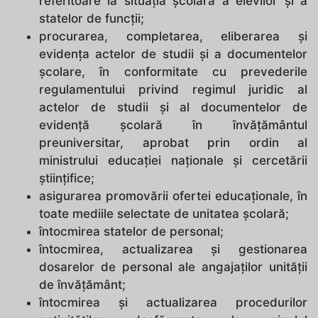
referitoare la situaţia şcolară a elevilor şi a
statelor de funcţii;
procurarea, completarea, eliberarea şi
evidenţa actelor de studii şi a documentelor
şcolare, în conformitate cu prevederile
regulamentului privind regimul juridic al
actelor de studii şi al documentelor de
evidenţă şcolară în învăţământul
preuniversitar, aprobat prin ordin al
ministrului educaţiei naţionale şi cercetării
ştiinţifice;
asigurarea promovării ofertei educaționale, în
toate mediile selectate de unitatea școlară;
întocmirea statelor de personal;
întocmirea, actualizarea şi gestionarea
dosarelor de personal ale angajaţilor unităţii
de învăţământ;
întocmirea şi actualizarea procedurilor