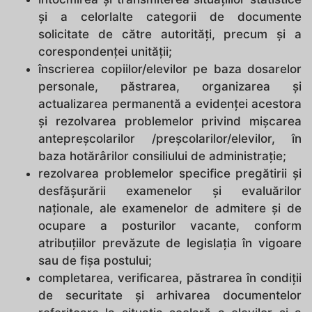
şi a celorlalte categorii de documente
solicitate de către autorităţi, precum şi a
corespondenţei unităţii;
înscrierea copiilor/elevilor pe baza dosarelor
personale, păstrarea, organizarea şi
actualizarea permanentă a evidenţei acestora
şi rezolvarea problemelor privind mişcarea
antepreşcolarilor /preşcolarilor/elevilor, în
baza hotărârilor consiliului de administraţie;
rezolvarea problemelor specifice pregătirii şi
desfăşurării examenelor şi evaluărilor
naţionale, ale examenelor de admitere şi de
ocupare a posturilor vacante, conform
atribuţiilor prevăzute de legislaţia în vigoare
sau de fişa postului;
completarea, verificarea, păstrarea în condiţii
de securitate şi arhivarea documentelor