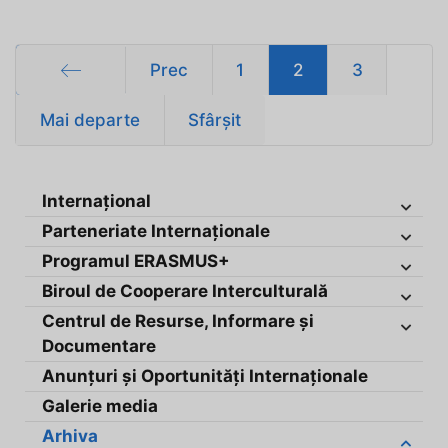
Prec
1
2
3
Start
Mai departe
Sfârșit
Internațional
Parteneriate Internaționale
Programul ERASMUS+
Biroul de Cooperare Interculturală
Centrul de Resurse, Informare și
Documentare
Anunțuri și Oportunități Internaționale
Galerie media
Arhiva