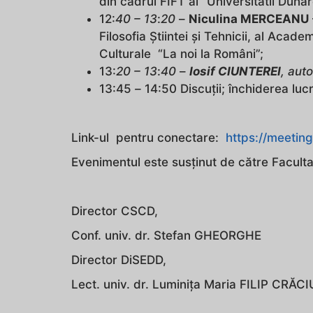
din cadrul FIFT al “Universitatii Duna
12:
40 – 13
:
20
–
Niculina MERCEANU
Filosofia Știintei și Tehnicii, al Aca
Culturale “La noi la Români”;
13:
20 – 13
:
40
–
Iosif CIUNTEREI
, aut
13:45
–
14:50 Discuții; închiderea luc
Link-ul pentru conectare:
https://meetin
Evenimentul este susținut de către Faculta
Director CSCD,
Conf. univ. dr. Stefan GHEORGHE
Director DiSEDD,
Lect. univ. dr. Luminiţa Maria FILIP CRĂC