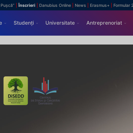
 Pușcă”
|
Înscrieri
|
Danubius Online
|
News
|
Erasmus+
|
Formular 
e
Studenți
Universitate
Antreprenoriat