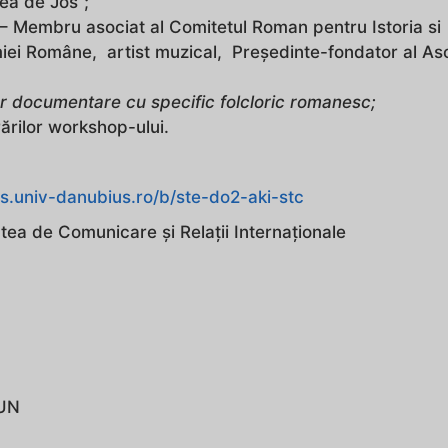
rea de Jos”;
– Membru asociat al Comitetul Roman pentru Istoria si
demiei Române, artist muzical, Președinte-fondator al Aso
or documentare cu specific folcloric romanesc;
rărilor workshop-ului.
gs.univ-danubius.ro/b/ste-do2-aki-stc
tea de Comunicare și Relații Internaționale
IUN