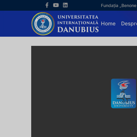
Fundația „Benone
Home
Despr