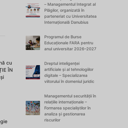
– Managementul Integrat al
Plăgilor, organizată în
parteneriat cu Universitatea
Internațională Danubius
Programul de Burse
Educaționale FARA pentru
anul universitar 2026–2027
nă cu
Dreptul inteligenței
artificiale și al tehnologiilor
ȚIE ÎN
digitale – Specializarea
și
viitorului în domeniul juridic
Managementul securității în
relațiile internaționale –
Formarea specialiștilor în
analiza și gestionarea
riscurilor
ogie