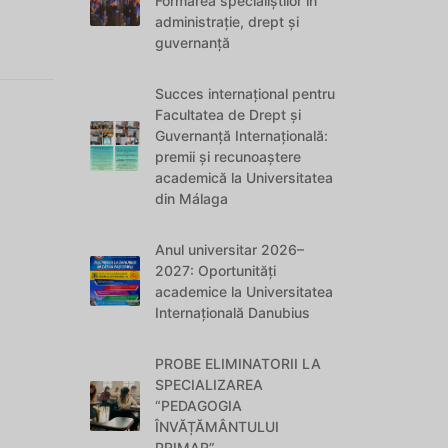
Formarea specialiștilor în
administrație, drept și
guvernanță
Succes internațional pentru
Facultatea de Drept și
Guvernanță Internațională:
premii și recunoaștere
academică la Universitatea
din Málaga
Anul universitar 2026–
2027: Oportunități
academice la Universitatea
Internațională Danubius
PROBE ELIMINATORII LA
SPECIALIZAREA
“PEDAGOGIA
ÎNVĂȚĂMÂNTULUI
PRIMAR”