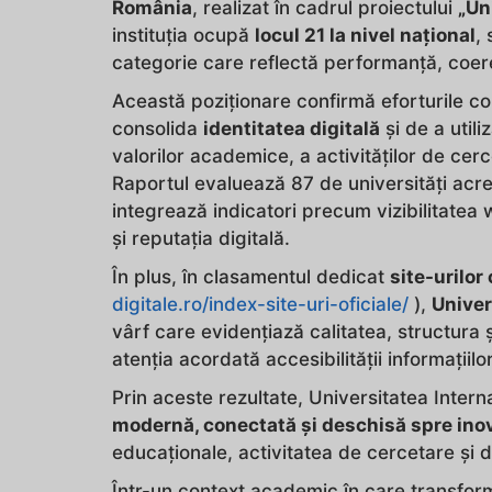
România
, realizat în cadrul proiectului
„Un
instituția ocupă
locul 21 la nivel național
,
categorie care reflectă performanță, coere
Această poziționare confirmă eforturile co
consolida
identitatea digitală
și de a util
valorilor academice, a activităților de cerc
Raportul evaluează 87 de universități acr
integrează indicatori precum vizibilitatea 
și reputația digitală.
În plus, în clasamentul dedicat
site-urilor
digitale.ro/index-site-uri-oficiale/
),
Univer
vârf care evidențiază calitatea, structura ș
atenția acordată accesibilității informațiil
Prin aceste rezultate, Universitatea Inter
modernă, conectată și deschisă spre ino
educaționale, activitatea de cercetare și 
Într-un context academic în care transformar