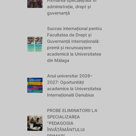
Formarea specialiștilor în
administrație, drept și
guvernanță
Succes internațional pentru
Facultatea de Drept și
Guvernanță Internațională:
premii și recunoaștere
academică la Universitatea
din Málaga
Anul universitar 2026–
2027: Oportunități
academice la Universitatea
Internațională Danubius
PROBE ELIMINATORII LA
SPECIALIZAREA
“PEDAGOGIA
ÎNVĂȚĂMÂNTULUI
PRIMAR”