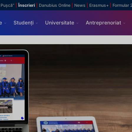
 Pușcă”
|
Înscrieri
|
Danubius Online
|
News
|
Erasmus+
|
Formular 
e
Studenți
Universitate
Antreprenoriat