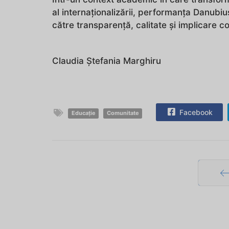
al internaționalizării, performanța Danubi
către transparență, calitate și implicare c
Claudia Ștefania Marghiru
Facebook
Educație
Comunitate
Pr