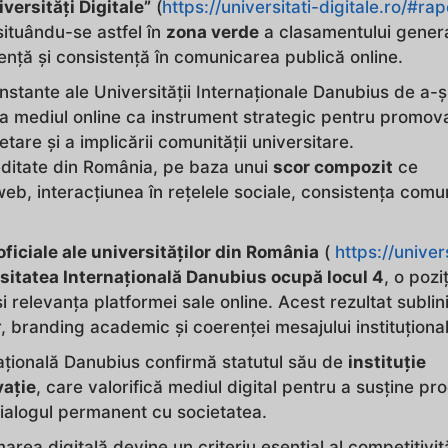
iversități Digitale”
(
https://universitati-digitale.ro/#rap
 situându-se astfel în
zona verde
a clasamentului genera
nță și consistență în comunicarea publică online.
nstante ale Universității Internaționale Danubius de a-ș
iza mediul online ca instrument strategic pentru promov
etare și a implicării comunității universitare.
editate din România, pe baza unui
scor compozit
ce
web, interacțiunea în rețelele sociale, consistența comun
 oficiale ale universităților din România
(
https://univers
sitatea Internațională Danubius ocupă locul 4
, o pozi
i relevanța platformei sale online. Acest rezultat sublin
or, branding academic și coerenței mesajului instituțional
națională Danubius confirmă statutul său de
instituție
vație
, care valorifică mediul digital pentru a susține pr
dialogul permanent cu societatea.
ea digitală devine un criteriu esențial al competitivităț