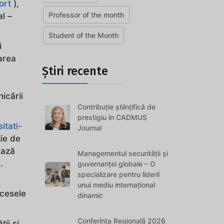
ort
),
Professor of the month
l –
Student of the Month
i
area
Știri recente
icării
Contribuție științifică de
prestigiu în CADMUS
itati-
Journal
ție de
iază
Managementul securității și
.
guvernanței globale – O
specializare pentru liderii
unui mediu internațional
ocesele
dinamic
Conferința Regională 2026
ii și