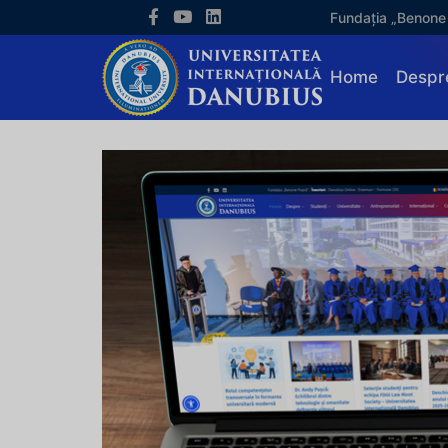
Fundația „Benone
Home
Despr