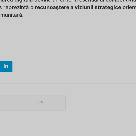
us reprezintă o
recunoaștere a viziunii strategice
orien
omunitară.
ec
Mai departe