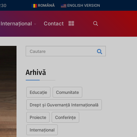
230
ROMÂNĂ
ENGLISH VERSION
Internațional
Contact
Arhivă
Educație
Comunitate
Drept și Guvernanță Internațională
Proiecte
Conferințe
Internațional