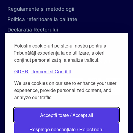
Regulamente și metodologii
Politica referitoare la calitate
Declarația Rectorului
Obiectivele Calității
Folosim cookie-uri pe site-ul nostru pentru a
Carta Universității
îmbunătăți experiența ta de utilizare, a oferi
conținut personalizat și a analiza traficul.
Combaterea hărțuirii pe criteriu de sex și a
hărțuirii morale
GDPR | Termeni si Conditii
We use cookies on our site to enhance your user
experience, provide personalized content, and
analyze our traffic.
Acceptă toate / Accept all
Respinge neesențiale / Reject non-