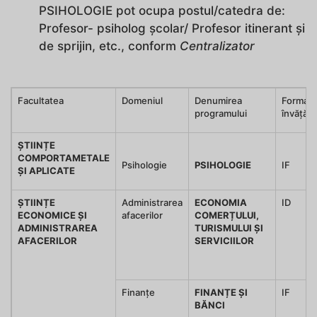
PSIHOLOGIE pot ocupa postul/catedra de:
Profesor- psiholog școlar/ Profesor itinerant și
de sprijin, etc., conform
Centralizator
Facultatea
Domeniul
Denumirea
Forma d
programului
învățăm
ȘTIINȚE
COMPORTAMETALE
Psihologie
PSIHOLOGIE
IF
ȘI APLICATE
ȘTIINȚE
Administrarea
ECONOMIA
ID
ECONOMICE ȘI
afacerilor
COMERȚULUI,
ADMINISTRAREA
TURISMULUI ȘI
AFACERILOR
SERVICIILOR
Finanțe
FINANȚE ȘI
IF
BĂNCI