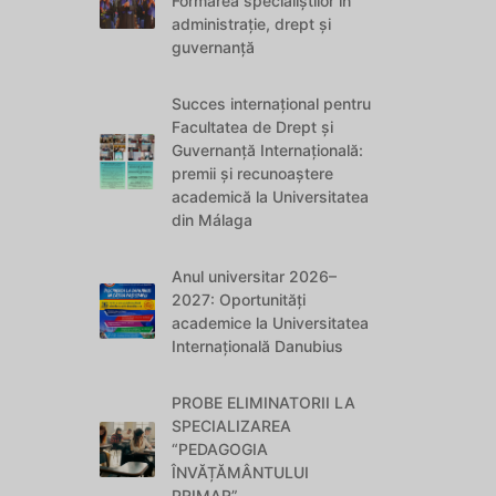
Formarea specialiștilor în
administrație, drept și
guvernanță
Succes internațional pentru
Facultatea de Drept și
Guvernanță Internațională:
premii și recunoaștere
academică la Universitatea
din Málaga
Anul universitar 2026–
2027: Oportunități
academice la Universitatea
Internațională Danubius
PROBE ELIMINATORII LA
SPECIALIZAREA
“PEDAGOGIA
ÎNVĂȚĂMÂNTULUI
PRIMAR”