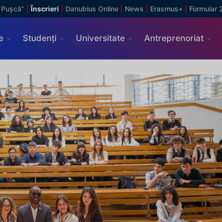
 Pușcă”
|
Înscrieri
|
Danubius Online
|
News
|
Erasmus+
|
Formular 
e
Studenți
Universitate
Antreprenoriat