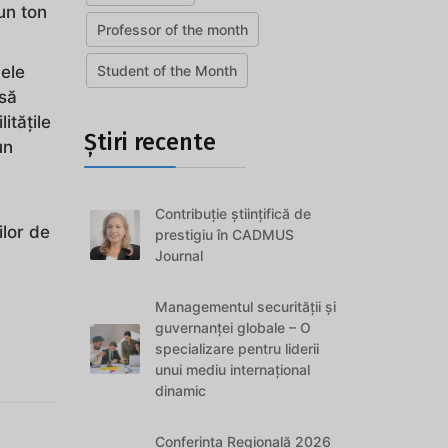
un ton
Professor of the month
ele
Student of the Month
 să
itățile
Știri recente
un
Contribuție științifică de
ilor de
prestigiu în CADMUS
Journal
Managementul securității și
guvernanței globale – O
specializare pentru liderii
unui mediu internațional
dinamic
Conferința Regională 2026