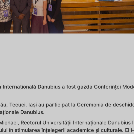
ea Internațională Danubius a fost gazda Conferinței Mod
zău, Tecuci, Iaşi au participat la Ceremonia de deschid
naționale Danubius.
chael, Rectorul Universității Internaționale Danubius l
lui în stimularea înțelegerii academice și culturale. El i