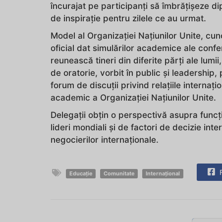
încurajat pe participanți să îmbrățișeze d
de inspirație pentru zilele ce au urmat.
Model al Organizației Națiunilor Unite, 
oficial dat simulărilor academice ale confe
reunească tineri din diferite părți ale lumii,
de oratorie, vorbit în public și leadership,
forum de discuții privind relațiile interna
academic a Organizației Națiunilor Unite.
Delegații obțin o perspectivă asupra funcți
lideri mondiali și de factori de decizie int
negocierilor internaționale.
F
Educație
Comunitate
Internațional