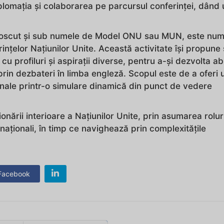
iplomația și colaborarea pe parcursul conferinței, dând 
cunoscut și sub numele de Model ONU sau MUN, este num
rințelor Națiunilor Unite. Această activitate își propune
 cu profiluri și aspirații diverse, pentru a-și dezvolta abil
 prin dezbateri în limba engleză. Scopul este de a oferi 
ționale printr-o simulare dinamică din punct de vedere
onării interioare a Națiunilor Unite, prin asumarea rolur
ernaționali, în timp ce navighează prin complexitățile
acebook