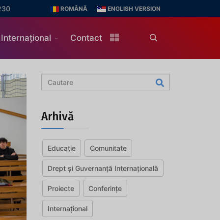
230
ROMÂNĂ
ENGLISH VERSION
Internațional
Contact
Arhivă
Educație
Comunitate
Drept și Guvernanță Internațională
Proiecte
Conferințe
Internațional