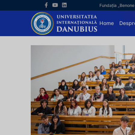
Fundația „Benone
Home
Despr