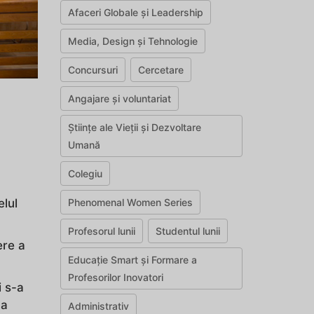
Afaceri Globale și Leadership
Media, Design și Tehnologie
Concursuri
Cercetare
Angajare și voluntariat
Științe ale Vieții și Dezvoltare
Umană
Colegiu
elul
Phenomenal Women Series
Profesorul lunii
Studentul lunii
ere a
Educație Smart și Formare a
Profesorilor Inovatori
i s-a
-a
Administrativ