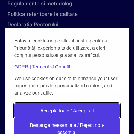
Regulamente și metodologii
Politica referitoare la calitate
Declarația Rectorului
Obiectivele Calității
Folosim cookie-uri pe site-ul nostru pentru a
Carta Universității
îmbunătăți experiența ta de utilizare, a oferi
conținut personalizat și a analiza traficul.
Combaterea hărțuirii pe criteriu de sex și a
hărțuirii morale
GDPR | Termeni si Conditii
We use cookies on our site to enhance your user
experience, provide personalized content, and
analyze our traffic.
Acceptă toate / Accept all
Respinge neesențiale / Reject non-
essential