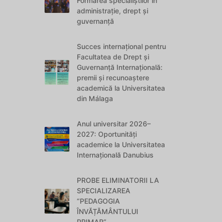
Formarea specialiștilor în
administrație, drept și
guvernanță
Succes internațional pentru
Facultatea de Drept și
Guvernanță Internațională:
premii și recunoaștere
academică la Universitatea
din Málaga
Anul universitar 2026–
2027: Oportunități
academice la Universitatea
Internațională Danubius
PROBE ELIMINATORII LA
SPECIALIZAREA
“PEDAGOGIA
ÎNVĂȚĂMÂNTULUI
PRIMAR”