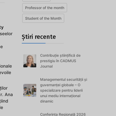
Professor of the month
Student of the Month
ty
aseelor
Știri recente
de
Contribuție științifică de
prestigiu în CADMUS
ionale
Journal
evoile
Managementul securității și
guvernanței globale – O
ilor
specializare pentru liderii
dr. Ana
unui mediu internațional
iind
dinamic
le
Conferința Regională 2026