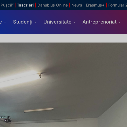
 Pușcă”
|
Înscrieri
|
Danubius Online
|
News
|
Erasmus+
|
Formular 
e
Studenți
Universitate
Antreprenoriat