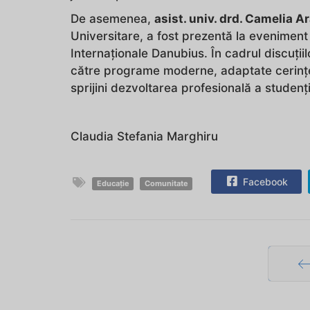
De asemenea,
asist. univ. drd. Camelia 
Universitare, a fost prezentă la eveniment
Internaționale Danubius. În cadrul discuțiilo
către programe moderne, adaptate cerințel
sprijini dezvoltarea profesională a studenț
Claudia Stefania Marghiru
Facebook
Educație
Comunitate
Pr