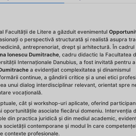
l Facultății de Litere a găzduit evenimentul
Opportuni
 pasionați o perspectivă structurată și realistă asupra tr
edicină, antreprenoriat, drept și arhitectură. În cadrul
lina Ionescu Dumitrache
, cadru didactic la Facultatea 
sității Internaționale Danubius, a fost invitată pentru a
 Dumitrache
a evidențiat complexitatea și dinamismul
rmării continue, a gândirii critice și a unei etici profes
ea unui dialog interdisciplinar relevant, orientat spre n
entare vocațională.
tuale, cât și workshop-uri aplicate, oferind participanț
și oportunitățile asociate fiecărui domeniu. Intervenția 
e din practica juridică și din mediul academic, evidenț
ura societății contemporane și modul în care competențe
 de contexte profesionale.