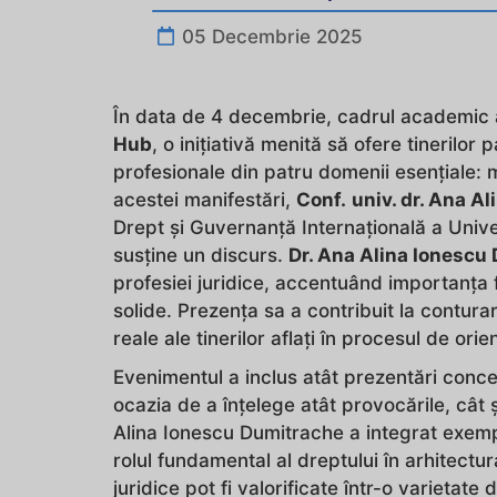
05 Decembrie 2025
În data de 4 decembrie, cadrul academic a
Hub
, o inițiativă menită să ofere tinerilor
profesionale din patru domenii esențiale: m
acestei manifestări,
Conf.
univ. dr. Ana A
Drept și Guvernanță Internațională a Univer
susține un discurs.
Dr. Ana Alina Ionescu
profesiei juridice, accentuând importanța fo
solide. Prezența sa a contribuit la conturar
reale ale tinerilor aflați în procesul de ori
Evenimentul a inclus atât prezentări concep
ocazia de a înțelege atât provocările, cât 
Alina Ionescu Dumitrache a integrat exempl
rolul fundamental al dreptului în arhitect
juridice pot fi valorificate într-o varietate