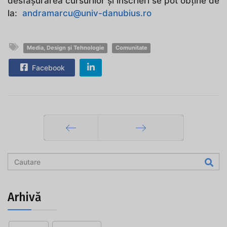
desfășurarea cursurilor și înscrieri se pot obține de
la:
andramarcu@univ-danubius.ro
Media, Design și Tehnologie
Comunitate
Facebook
Prec
Mai departe
Arhivă