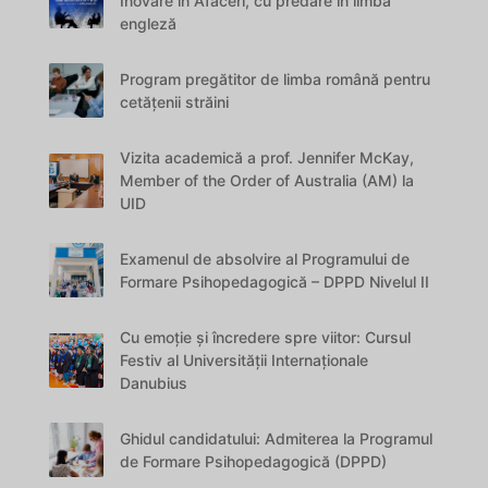
Inovare în Afaceri, cu predare în limba
engleză
Program pregătitor de limba română pentru
cetățenii străini
Vizita academică a prof. Jennifer McKay,
Member of the Order of Australia (AM) la
UID
Examenul de absolvire al Programului de
Formare Psihopedagogică – DPPD Nivelul II
Cu emoție și încredere spre viitor: Cursul
Festiv al Universității Internaționale
Danubius
Ghidul candidatului: Admiterea la Programul
de Formare Psihopedagogică (DPPD)