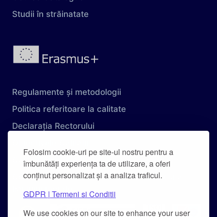
Studii în străinatate
Regulamente și metodologii
Politica referitoare la calitate
Declarația Rectorului
Obiectivele Calității
Folosim cookie-uri pe site-ul nostru pentru a
Carta Universității
îmbunătăți experiența ta de utilizare, a oferi
conținut personalizat și a analiza traficul.
Combaterea hărțuirii pe criteriu de sex și a
hărțuirii morale
GDPR | Termeni si Conditii
We use cookies on our site to enhance your user