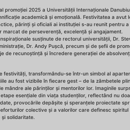
 al promoției 2025 a Universității Internaționale Danubiu
ficație academică și emoțională. Festivitatea a avut l
ice, părinți și oficiali ai instituției s-au reunit pentru a
ar marcat de perseverență, excelență și angajament.
spiraționale susținute de rectorul universității, Dr. Ste
ministrație, Dr. Andy Pușcă, precum și de șefii de promo
je de recunoștință și încredere generației de absolvenți
e festivități, transformându-se într-un simbol al aparte
e au fost vizibile în fiecare gest – de la zâmbetele pli
ile mândre ale părinților și mentorilor lor. Imaginile surp
etape esențiale din viața studenților, reflectând nu doa
idate, provocările depășite și speranțele proiectate sp
orturilor colective și a valorilor care definesc spiritul
și solidaritate.