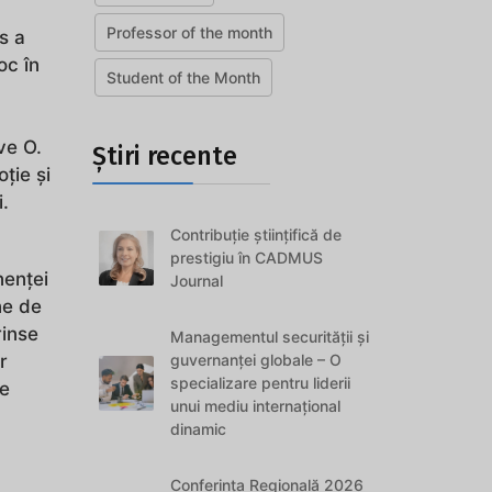
Professor of the month
s a
oc în
Student of the Month
ve O.
Știri recente
ție și
.
Contribuție științifică de
prestigiu în CADMUS
nenței
Journal
ne de
rinse
Managementul securității și
guvernanței globale – O
r
specializare pentru liderii
re
unui mediu internațional
dinamic
Conferința Regională 2026