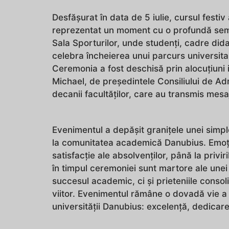
Desfășurat în data de 5 iulie, cursul festiv
reprezentat un moment cu o profundă semni
Sala Sporturilor, unde studenți, cadre didact
celebra încheierea unui parcurs universit
Ceremonia a fost deschisă prin alocuțiuni in
Michael, de președintele Consiliului de Ad
decanii facultăților, care au transmis mesa
Evenimentul a depășit granițele unei simpl
la comunitatea academică Danubius. Emoțiil
satisfacție ale absolvenților, până la privir
în timpul ceremoniei sunt martore ale unei 
succesul academic, ci și prieteniile consol
viitor. Evenimentul rămâne o dovadă vie a ef
universității Danubius: excelență, dedicare 