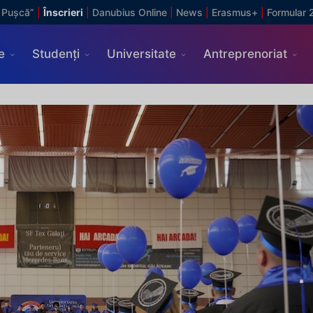
 Pușcă”
|
Înscrieri
|
Danubius Online
|
News
|
Erasmus+
|
Formular 
e
Studenți
Universitate
Antreprenoriat