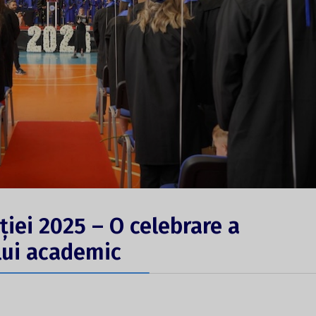
ției 2025 – O celebrare a
ului academic