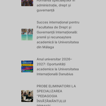
Formarea specialiștilor în
administrație, drept și
guvernanță
Succes internațional pentru
Facultatea de Drept și
Guvernanță Internațională:
premii și recunoaștere
academică la Universitatea
din Málaga
Anul universitar 2026–
2027: Oportunități
academice la Universitatea
Internațională Danubius
PROBE ELIMINATORII LA
SPECIALIZAREA
“PEDAGOGIA
ÎNVĂȚĂMÂNTULUI
PRIMAR”