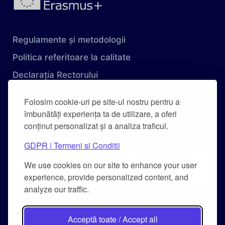
Regulamente și metodologii
Politica referitoare la calitate
Declarația Rectorului
Obiectivele Calității
Folosim cookie-uri pe site-ul nostru pentru a
Carta Universității
îmbunătăți experiența ta de utilizare, a oferi
conținut personalizat și a analiza traficul.
Combaterea hărțuirii pe criteriu de sex și a
hărțuirii morale
GDPR | Termeni si Conditii
We use cookies on our site to enhance your user
experience, provide personalized content, and
analyze our traffic.
Acceptă toate / Accept all