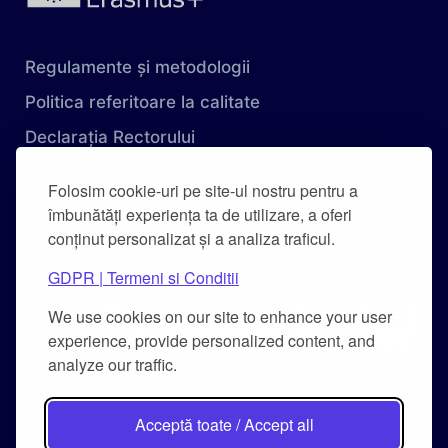
Regulamente și metodologii
Politica referitoare la calitate
Declarația Rectorului
Obiectivele Calității
Folosim cookie-uri pe site-ul nostru pentru a
Carta Universității
îmbunătăți experiența ta de utilizare, a oferi
conținut personalizat și a analiza traficul.
Combaterea hărțuirii pe criteriu de sex și a
hărțuirii morale
GDPR | Termeni si Conditii
We use cookies on our site to enhance your user
experience, provide personalized content, and
analyze our traffic.
Acceptă toate / Accept all