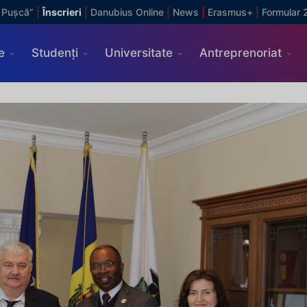
 Pușcă”
|
Înscrieri
|
Danubius Online
|
News
|
Erasmus+
|
Formular 
e
Studenți
Universitate
Antreprenoriat