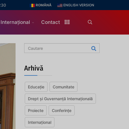
230
ROMÂNĂ
ENGLISH VERSION
Internațional
Contact
Arhivă
Educație
Comunitate
Drept și Guvernanță Internațională
Proiecte
Conferințe
Internațional