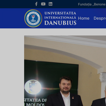
Fundația „Benone
Home
Despr