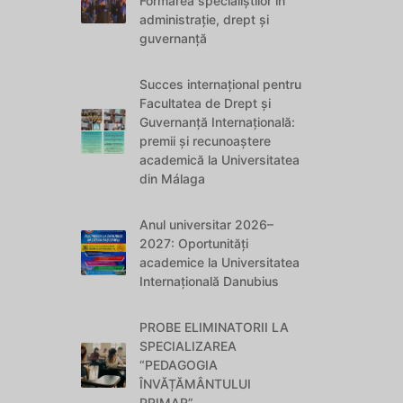
Formarea specialiștilor în
administrație, drept și
guvernanță
Succes internațional pentru
Facultatea de Drept și
Guvernanță Internațională:
premii și recunoaștere
academică la Universitatea
din Málaga
Anul universitar 2026–
2027: Oportunități
academice la Universitatea
Internațională Danubius
PROBE ELIMINATORII LA
SPECIALIZAREA
“PEDAGOGIA
ÎNVĂȚĂMÂNTULUI
PRIMAR”