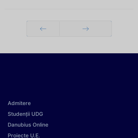
Prec
Mai departe
Admitere
Studenții UDG
Danubius Online
Proiecte U.E.