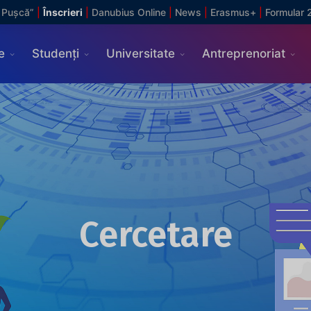
 Pușcă”
|
Înscrieri
|
Danubius Online
|
News
|
Erasmus+
|
Formular 
e
Studenți
Universitate
Antreprenoriat
Cercetare