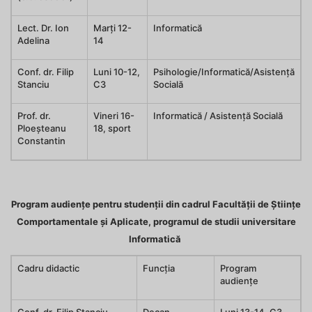
Lect. Dr. Ion
Marți 12-
Informatică
Adelina
14
Conf. dr. Filip
Luni 10-12,
Psihologie/Informatică/Asistență
Stanciu
C3
Socială
Prof. dr.
Vineri 16-
Informatică / Asistență Socială
Ploeșteanu
18, sport
Constantin
Program audiențe pentru studenții din cadrul Facultății de Științe
Comportamentale și Aplicate, programul de studii universitare
Informatică
Cadru didactic
Funcția
Program
audiențe