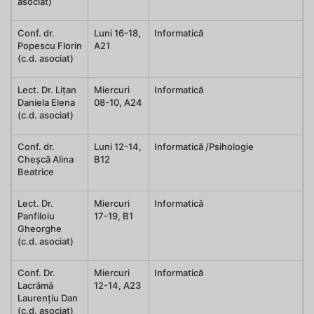
asociat)
Conf. dr.
Luni 16-18,
Informatică
Popescu Florin
A21
(c.d. asociat)
Lect. Dr. Lițan
Miercuri
Informatică
Daniela Elena
08-10, A24
(c.d. asociat)
Conf. dr.
Luni 12-14,
Informatică /Psihologie
Cheșcă Alina
B12
Beatrice
Lect. Dr.
Miercuri
Informatică
Panfiloiu
17-19, B1
Gheorghe
(c.d. asociat)
Conf. Dr.
Miercuri
Informatică
Lacrămă
12-14, A23
Laurențiu Dan
(c.d. asociat)