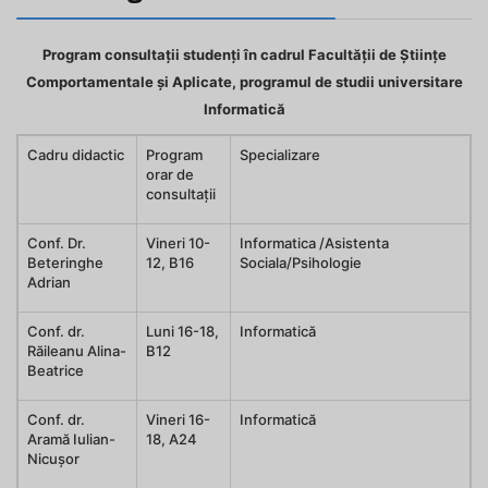
Program consultații studenți în cadrul Facultății de Științe
Comportamentale și Aplicate, programul de studii universitare
Informatică
Cadru didactic
Program
Specializare
orar de
consultații
Conf. Dr.
Vineri 10-
Informatica /Asistenta
Beteringhe
12, B16
Sociala/Psihologie
Adrian
Conf. dr.
Luni 16-18,
Informatică
Răileanu Alina-
B12
Beatrice
Conf. dr.
Vineri 16-
Informatică
Aramă Iulian-
18, A24
Nicușor