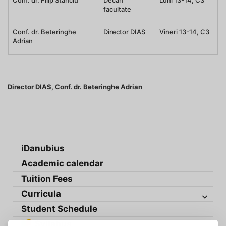
Conf. dr. Filip Stanciu
Decan
Luni 13-14, C3
facultate
Conf. dr. Beteringhe
Director DIAS
Vineri 13-14, C3
Adrian
Director DIAS, Conf. dr. Beteringhe Adrian
iDanubius
Academic calendar
Tuition Fees
Curricula
Student Schedule
Syllabus