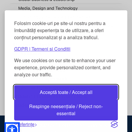
Media, Design and Technology
Human Advancement & Life Sciences
Folosim cookie-uri pe site-ul nostru pentru a
Colegiul Internațional Danubius de Studii Aplicate
îmbunătăți experiența ta de utilizare, a oferi
și Vocaționale
conținut personalizat și a analiza traficul.
Student Schedule
GDPR | Termeni si Conditii
Syllabus
We use cookies on our site to enhance your user
Schedule of the Advisory Activities
experience, provide personalized content, and
Offered by Academics
analyze our traffic.
Graduation Paperwork
Registrar Office Opening Hours
Acceptă toate / Accept all
Student Enrollment Contracts
Student League
Respinge neesențiale / Reject non-
essential
Preferințe
© 2026 Danubius International University. All