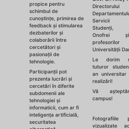
propice pentru
Directorului
schimbul de
Departamentul
cunoștințe, primirea de
Servicii p
feedback și stimularea
Studenți, Vi
dezbaterilor și
Onofrei 
colaborării între
profesorilor
cercetători și
Universității D
pasionații de
Le dorim s
tehnologie.
tuturor studen
Participanții pot
an universitar
prezenta lucrări și
realizări!
cercetări în diferite
Vă aștept
subdomenii ale
campus!
tehnologiei și
informaticii, cum ar fi
inteligența artificială,
Fotografiile
securitatea
vizualizate a