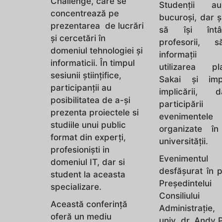
Challenge, care se
Studenții a
concentrează pe
bucuroși, dar și
prezentarea de lucrări
să își întâl
și cercetări în
profesorii, 
domeniul tehnologiei și
informații 
informaticii. În timpul
utilizarea pla
sesiunii științifice,
Sakai și imp
participanții au
implicării, 
posibilitatea de a-și
participăr
prezenta proiectele si
evenimentele
studiile unui public
organizate în
format din experți,
universității.
profesioniști in
Evenimentu
domeniul IT, dar si
desfășurat în 
student la aceasta
Președintelui
specializare.
Consiliul
Această conferință
Administrație
oferă un mediu
univ. dr. Andy 