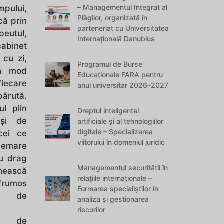
– Managementul Integrat al
mpului,
Plăgilor, organizată în
că prin
parteneriat cu Universitatea
peutul,
Internațională Danubius
cabinet
 cu zi,
Programul de Burse
în mod
Educaționale FARA pentru
iecare
anul universitar 2026–2027
ărută.
l plin
Dreptul inteligenței
 şi de
artificiale și al tehnologiilor
digitale – Specializarea
 cei ce
viitorului în domeniul juridic
hemare
cu drag
Managementul securității în
nească
relațiile internaționale –
rumos
Formarea specialiștilor în
i de
analiza și gestionarea
riscurilor
i de