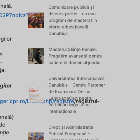
nală.
Comunicare publică și
discurs politic – un nou
k202P7nbNz?
program de masterat în
oferta educațională
Danubius
gilor
Masterul Științe Penale:
e
Pregătire avansată pentru
–
cariere în domeniul juridic
ţa,
Universitatea Internațională
Danubius – Centru Partener
gilor
de Examinare Online
LanguageCert pentru
gericpr.ro/index.php/registre
/registrul-
certificări lingvistice
internaționale
onală)
 de
Drept și Administrație
nţie
Publică Europeană –