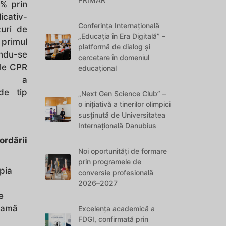
% prin
cativ-
Conferința Internațională
curi de
„Educația în Era Digitală” –
primul
platformă de dialog și
ndu-se
cercetare în domeniul
ele CPR
educațional
re a
de tip
„Next Gen Science Club” –
o inițiativă a tinerilor olimpici
susținută de Universitatea
Internațională Danubius
rdării
Noi oportunități de formare
prin programele de
pia
conversie profesională
2026–2027
e
 gamă
Excelența academică a
FDGI, confirmată prin