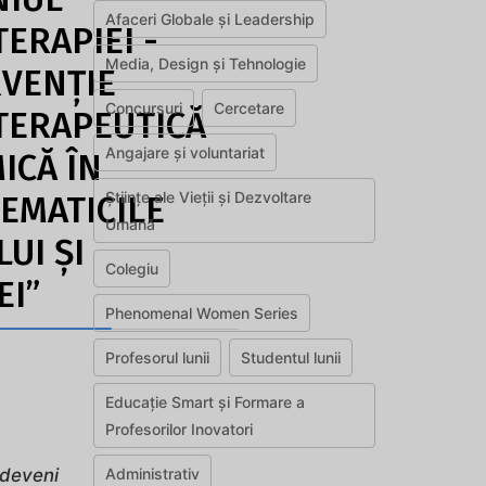
Afaceri Globale și Leadership
ERAPIEI -
Media, Design și Tehnologie
RVENŢIE
Concursuri
Cercetare
TERAPEUTICĂ
Angajare și voluntariat
ICĂ ÎN
Științe ale Vieții și Dezvoltare
EMATICILE
Umană
UI ŞI
Colegiu
EI”
Phenomenal Women Series
Profesorul lunii
Studentul lunii
Educație Smart și Formare a
Profesorilor Inovatori
Administrativ
eveni