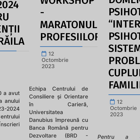
WORKSHOP
2024
PSIHOT
-
RU
“INTE
MARATONUL
NȚII
PSIHO
PROFESIILOR
RĂILA
SISTEM
12
PROBL
Octombrie
2023
CUPLUL
FAMILI
Echipa Centrului de
0 a avut
Consiliere și Orientare
a anului
12
în Carieră,
Octombrie
23-2024
Universitatea
2023
ntrului
Danubius împreună cu
nscrieri
Banca Română pentru
Dezvoltare (BRD -
Pentru a d