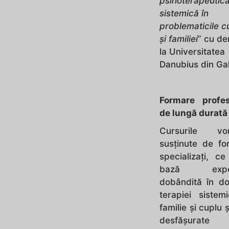
psihoterapeutic
sistemică în
problematicile c
şi familiei
” cu de
la Universitatea
Danubius din Gal
Formare profes
de lungă durată
Cursurile v
susţinute de fo
specializați, c
bază exper
dobândită în do
terapiei sistem
familie şi cuplu ş
desfăşurat