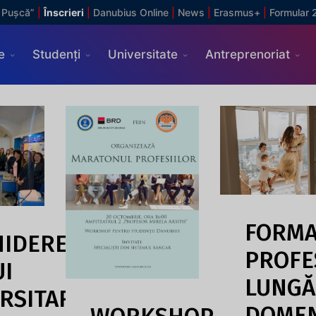
 Pușcă”
|
Înscrieri
|
Danubius Online
|
News
|
Erasmus+
|
Formular 
e
Studenți
Universitate
Antreprenoriat
FORM
HIDEREA
PROFE
UI
LUNGĂ
RSITAR
DOMEN