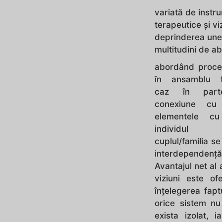
variată de instr
terapeutice și v
deprinderea une
multitudini de abi
abordând proces
în ansamblu f
caz în part
conexiune cu
elementele c
individul ş
cuplul/familia se
interdependență
Avantajul net al 
viziuni este of
înțelegerea fapt
orice sistem nu
exista izolat, ia