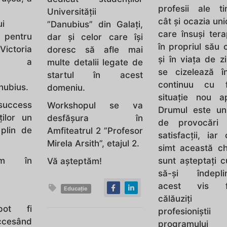
profesii ale ti
Universității
cât și ocazia uni
ui
”Danubius” din Galați,
care însuși tera
entru
dar și celor care își
în propriul său 
ctoria
doresc să afle mai
și în viața de zi
și a
multe detalii legate de
se cizelează 
startul în acest
continuu cu f
anubius.
domeniu.
situație nou ap
uccess
Workshopul se va
Drumul este unu
ților un
desfășura în
de provocări
 plin de
Amfiteatrul 2 ”Profesor
satisfacții, iar
Mirela Arsith”, etajul 2.
simt această c
ăm în
sunt aşteptaţi 
Vă așteptăm!
să-şi îndepli
acest vis f
Educație
călăuziţ
 pot fi
profesioniştii
ccesând
programulu