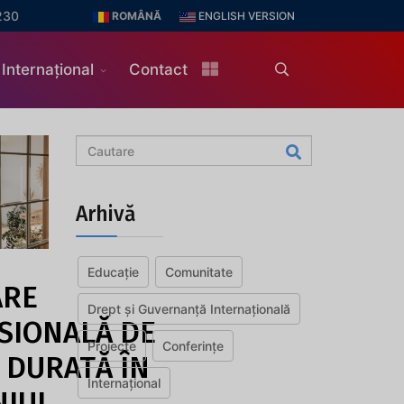
230
ROMÂNĂ
ENGLISH VERSION
Internațional
Contact
Arhivă
Educație
Comunitate
ARE
Drept și Guvernanță Internațională
SIONALĂ DE
Proiecte
Conferințe
 DURATĂ ÎN
Internațional
IUL