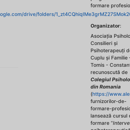
formare profesio
.google.com/drive/folders/1_zt4CQhiqIMe3grMZ27SMo
Organizator
:
Asociaţia Psiholo
Consilieri şi
Psihoterapeuţi d
Cuplu şi Familie 
Tomis - Constan
recunoscută de
Colegiul Psiholo
din Romania
(
https://www.ale
furnizorilor-de-
formare-profesi
lansează cursul
formare “
Interve