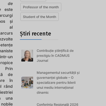
ut de
Professor of the month
ie
este
rcurgi
Student of the Month
os şi
r al
Știri recente
arcurs
volte
tenţe
Contribuție științifică de
niste
prestigiu în CADMUS
tr-un
Journal
propice
 Prin
Managementul securității și
ită de
guvernanței globale – O
re în
specializare pentru liderii
l rând
unui mediu internațional
striei
dinamic
a una
 nobile
Conferința Regională 2026