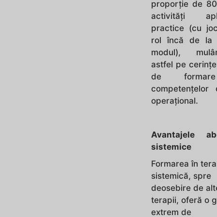
proporţie de 80
activităţi apli
practice (cu jo
rol încă de la 
modul), mulâ
astfel pe cerinţ
de forma
competenţelor 
operaţional.
Avantajele abo
sistemice
Formarea în tera
sistemică, spre
deosebire de alt
terapii, oferă o
extrem de