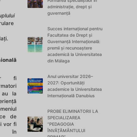
ă
Formarea specialiștilor în
administrație, drept și
guvernanță
uplului
rulare
Succes internațional pentru
Facultatea de Drept și
ați.
Guvernanță Internațională:
premii și recunoaștere
academică la Universitatea
ională
din Málaga
Anul universitar 2026–
or fi
2027: Oportunități
rmatori
academice la Universitatea
e au la
Internațională Danubius
ienţă
meniul
PROBE ELIMINATORII LA
ice de
SPECIALIZAREA
i vor fi
“PEDAGOGIA
ÎNVĂȚĂMÂNTULUI
e în
PRIMAR”