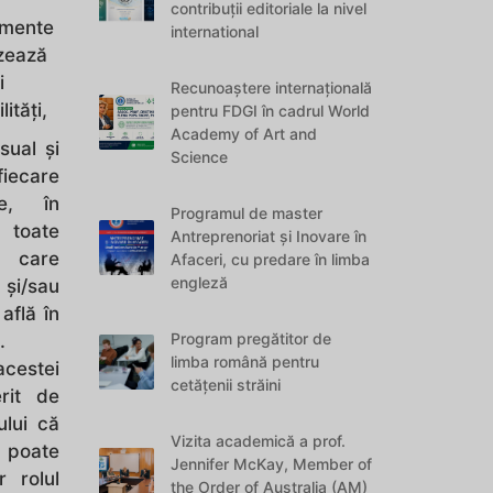
contribuții editoriale la nivel
umente
international
izează
i
Recunoaștere internațională
lități,
pentru FDGI în cadrul World
Academy of Art and
ual și
Science
iecare
e, în
Programul de master
 toate
Antreprenoriat și Inovare în
u care
Afaceri, cu predare în limba
engleză
i/sau
 află în
Program pregătitor de
.
limba română pentru
acestei
cetățenii străini
erit de
ului că
Vizita academică a prof.
 poate
Jennifer McKay, Member of
r rolul
the Order of Australia (AM)