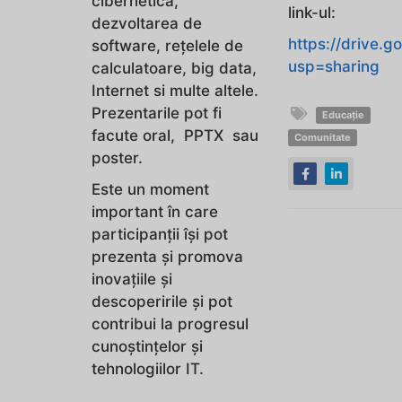
cibernetică,
link-ul:
dezvoltarea de
https://drive
software, rețelele de
usp=sharing
calculatoare, big data,
Internet si multe altele.
Prezentarile pot fi
Educație
facute oral, PPTX sau
Comunitate
poster.
Este un moment
important în care
participanții își pot
prezenta și promova
inovațiile și
descoperirile și pot
contribui la progresul
cunoștințelor și
tehnologiilor IT.