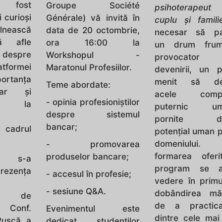
u fost
Groupe Société
psihoterape
 curioși
Générale) vă invită în
cuplu şi famil
nească
data de 20 octombrie,
necesar să pa
să afle
ora 16:00 la
un drum frum
despre
Workshopul -
provocato
tformei
Maratonul Profesiilor.
devenirii, un p
ortanța
menit să dez
Teme abordate:
dar și
acele compe
- opinia profesioniștilor
ii la
puternic uma
despre sistemul
pornite din
bancar;
 cadrul
potenţial uman 
domeniului.
- promovarea
formarea ofer
produselor bancare;
l s-a
program se a
prezența
- accesul în profesie;
vedere în primu
- sesiune Q&A.
dobândirea măie
ui de
de a practic
, Conf.
Evenimentul este
dintre cele mai
Pușcă, a
dedicat studenților