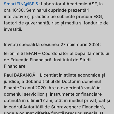
SmartFIN@ISF &
; Laboratorul Academic ASF, la
ora 16:30. Seminarul cuprinde prezentări
interactive şi practice pe subiecte precum ESG,
factori de guvernanţă, risc şi mediu și fondurile de
investiţii.
Invitați speciali la sesiunea 27 noiembrie 2024:
Ieronim ŞTEFAN – Coordonator al Departamentului
de Educaţie Financiară, Institutul de Studii
Financiare
Paul BARANGĂ - Licențiat în științe economice și
juridice, a dobândit titlul de Doctor în domeniul
Finanțe în anul 2020. Are o experiență vastă în
domeniul serviciilor și instrumentelor financiare
obținută în ultimii 17 ani, atât în mediul privat, cât și
în cadrul Autorității de Supraveghere Financiară,
unde a ocupat diferite funcții precum: specialist