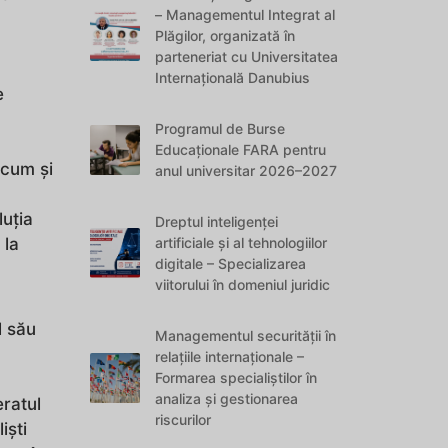
– Managementul Integrat al
Plăgilor, organizată în
parteneriat cu Universitatea
Internațională Danubius
e
Programul de Burse
Educaționale FARA pentru
recum și
anul universitar 2026–2027
uția
Dreptul inteligenței
artificiale și al tehnologiilor
 la
digitale – Specializarea
viitorului în domeniul juridic
l său
Managementul securității în
relațiile internaționale –
Formarea specialiștilor în
analiza și gestionarea
ratul
riscurilor
iști