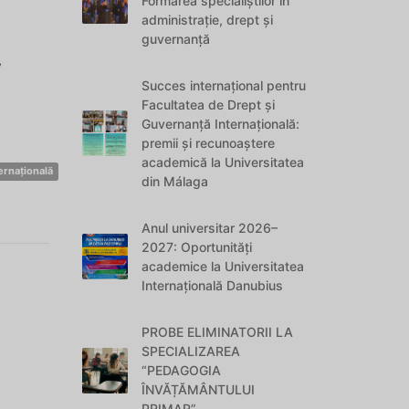
Formarea specialiștilor în
administrație, drept și
guvernanță
v
Succes internațional pentru
Facultatea de Drept și
Guvernanță Internațională:
premii și recunoaștere
academică la Universitatea
ernațională
din Málaga
Anul universitar 2026–
2027: Oportunități
academice la Universitatea
Internațională Danubius
PROBE ELIMINATORII LA
SPECIALIZAREA
“PEDAGOGIA
ÎNVĂȚĂMÂNTULUI
PRIMAR”