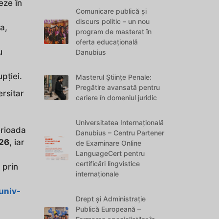
eze în
Comunicare publică și
discurs politic – un nou
ra,
program de masterat în
oferta educațională
u
Danubius
pției.
Masterul Științe Penale:
Pregătire avansată pentru
ersitar
cariere în domeniul juridic
Universitatea Internațională
erioada
Danubius – Centru Partener
26
, iar
de Examinare Online
LanguageCert pentru
certificări lingvistice
 prin
internaționale
univ-
Drept și Administrație
Publică Europeană –