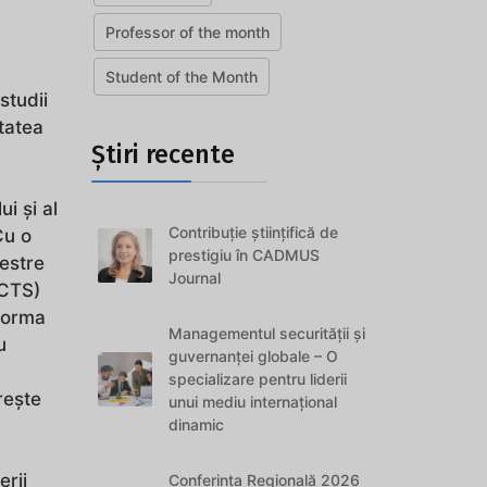
Professor of the month
Student of the Month
studii
itatea
Știri recente
n
i și al
Contribuție științifică de
Cu o
prestigiu în CADMUS
estre
Journal
ECTS)
 forma
Managementul securității și
u
guvernanței globale – O
specializare pentru liderii
rește
unui mediu internațional
dinamic
erii
Conferința Regională 2026