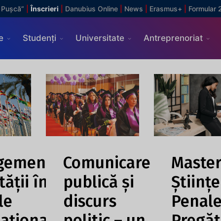
 Pușcă”
|
Înscrieri
|
Danubius Online
|
News
|
Erasmus+
|
Formular 
e
Studenți
Universitate
Antreprenoriat
gementul
Comunicare
Master
tății în
publică și
Științe
le
discurs
Penale
naționale
politic – un
Pregăt