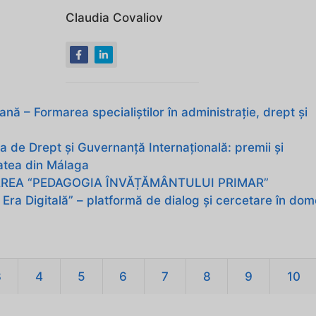
Claudia Covaliov
nă – Formarea specialiștilor în administrație, drept și
a de Drept și Guvernanță Internațională: premii și
atea din Málaga
ZAREA “PEDAGOGIA ÎNVĂȚĂMÂNTULUI PRIMAR”
 Era Digitală” – platformă de dialog și cercetare în dom
3
4
5
6
7
8
9
10