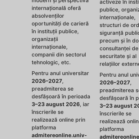
modern și perspectiva
activeze în insti
internațională oferă
publice, organiz
absolvenților
internaționale,
oportunități de carieră
structuri de ord
în instituții publice,
siguranță publi
organizații
precum și în d
internaționale,
consultanței de
companii din sectorul
securitate și al
tehnologic, etc.
relațiilor extern
Pentru anul universitar
Pentru anul uni
2026–2027
,
2026–2027
,
preadmiterea se
preadmiterea s
desfășoară în perioada
desfășoară în 
3–23 august 2026
, iar
3–23 august 2
înscrierile se
înscrierile se
realizează online prin
realizează onlin
platforma
platforma
admitereonline.univ-
admitereonline