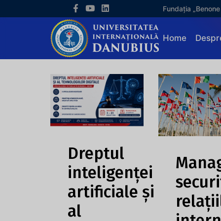
Fundația „Benone
Home
Despr
Dreptul
Mana
inteligenței
securi
artificiale și
relații
al
inter