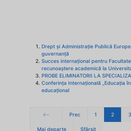
Drept și Administrație Publică Europea
guvernanță
Succes internațional pentru Facultate
recunoaștere academică la Universit
PROBE ELIMINATORII LA SPECIALI
Conferința Internațională „Educația în
educațional
Prec
1
2
Start
Mai departe
Sfârșit