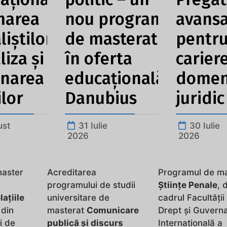
marea
nou program
avans
liștilor
de masterat
pentr
liza și
în oferta
cariere
onarea
educațională
domen
ilor
Danubius
juridic
ust
31 Iulie
30 Iulie
2026
2026
master
Acreditarea
Programul de m
l
programului de studii
Științe Penale
, 
lațiile
universitare de
cadrul Facultății
 din
masterat
Comunicare
Drept și Guvern
i de
publică și discurs
Internațională a