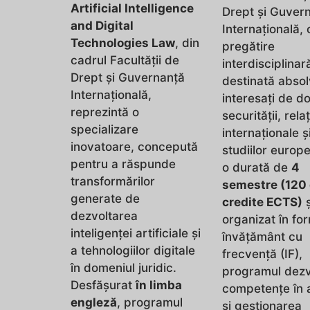
Artificial Intelligence
Drept și Guver
and Digital
Internațională, 
Technologies Law
, din
pregătire
cadrul Facultății de
interdisciplinar
Drept și Guvernanță
destinată absol
Internațională,
interesați de d
reprezintă o
securității, relaț
specializare
internaționale ș
inovatoare, concepută
studiilor europ
pentru a răspunde
o durată de
4
transformărilor
semestre (120
generate de
credite ECTS)
ș
dezvoltarea
organizat în fo
inteligenței artificiale și
învățământ cu
a tehnologiilor digitale
frecvență (IF),
în domeniul juridic.
programul dezv
Desfășurat
în limba
competențe în 
engleză
, programul
și gestionarea