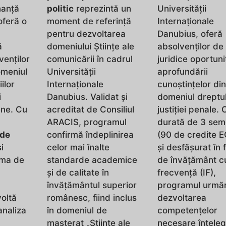
nanță
politic
reprezintă un
Universității
oferă o
moment de referință
Internaționale
pentru dezvoltarea
Danubius, oferă
ă
domeniului Științe ale
absolvenților de 
venților
comunicării în cadrul
juridice oportun
omeniul
Universității
aprofundării
iilor
Internaționale
cunoștințelor di
i
Danubius. Validat și
domeniul dreptulu
ene. Cu
acreditat de Consiliul
justiției penale. 
ARACIS, programul
durată de 3 sem
 de
confirmă îndeplinirea
(90 de credite 
i
celor mai înalte
și desfășurat în
rma de
standarde academice
de învățământ c
și de calitate în
frecvență (IF),
învățământul superior
programul urmă
oltă
românesc, fiind inclus
dezvoltarea
analiza
în domeniul de
competențelor
masterat „Științe ale
necesare înțeleg