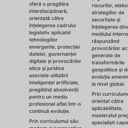
oferă o pregătire
riscurilor, elab
interdisciplinară,
strategiilor de
orientată către
securitate și
înțelegerea cadrului
înțelegerea din
legislativ aplicabil
mediului interna
tehnologiilor
răspunzând
emergente, protecției
provocărilor ac
datelor, guvernanței
generate de
digitale și provocărilor
transformările
etice și juridice
geopolitice și d
asociate utilizării
evoluția amenin
inteligenței artificiale,
la nivel global.
pregătind absolvenții
Prin curriculum
pentru un mediu
orientat către
profesional aflat într-o
aplicabilitate,
continuă evoluție.
masteratul pre
Prin curriculumul său
specialiști capa