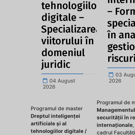
tehnologiilor
– For
digitale –
specia
Specializarea
în ana
viitorului în
gesti
domeniul
riscur
juridic
03 Aug
04 August
2026
2026
Programul de 
Programul de master
Managementu
Dreptul inteligenței
securității în re
artificiale și al
internaționale
,
tehnologiilor digitale /
cadrul Facultăți