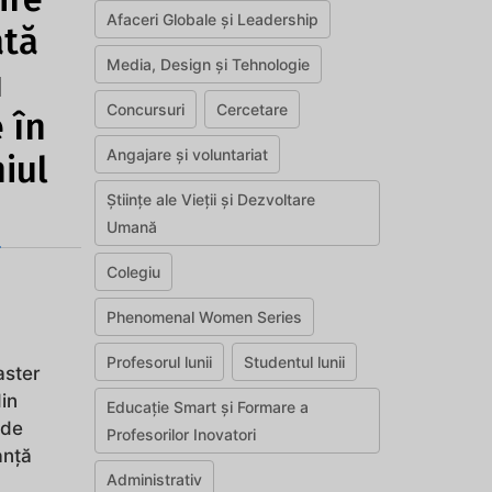
Afaceri Globale și Leadership
ată
Media, Design și Tehnologie
u
Concursuri
Cercetare
 în
Angajare și voluntariat
iul
Științe ale Vieții și Dezvoltare
Umană
Colegiu
Phenomenal Women Series
Profesorul lunii
Studentul lunii
aster
din
Educație Smart și Formare a
 de
Profesorilor Inovatori
anță
Administrativ