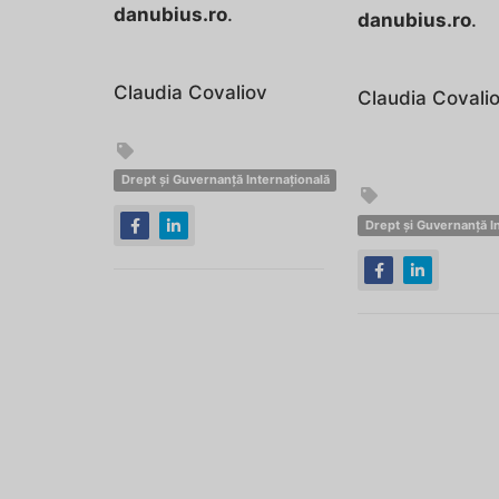
danubius.ro
.
danubius.ro
.
Claudia Covaliov
Claudia Covali
Drept și Guvernanță Internațională
Drept și Guvernanță I