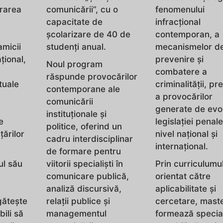
orarea
comunicării”, cu o
fenomenului
capacitate de
infracțional
școlarizare de 40 de
contemporan, a
amicii
studenți anual.
mecanismelor d
țional,
prevenire și
Noul program
combatere a
răspunde provocărilor
tuale
criminalității, p
contemporane ale
a provocărilor
comunicării
generate de evol
instituționale și
e
legislației penale
politice, oferind un
țărilor
nivel național și
cadru interdisciplinar
internațional.
de formare pentru
ul său
viitorii specialiști în
Prin curriculumu
comunicare publică,
orientat către
analiză discursivă,
aplicabilitate și
gătește
relații publice și
cercetare, maste
bili să
managementul
formează special