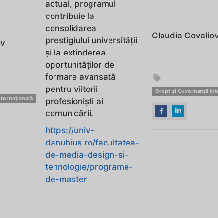
actual, programul
contribuie la
consolidarea
Claudia Covalio
prestigiului universității
ov
și la extinderea
oportunităților de
formare avansată
pentru viitorii
Drept și Guvernanță Int
nternațională
profesioniști ai
comunicării.
https://univ-
danubius.ro/facultatea-
de-media-design-si-
tehnologie/programe-
de-master