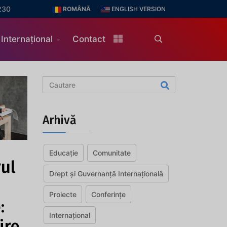
230
ROMÂNĂ
ENGLISH VERSION
Internațional
Contact
Arhivă
Educație
Comunitate
ul
Drept și Guvernanță Internațională
Proiecte
Conferințe
:
Internațional
ire