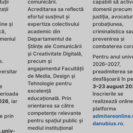
tuții
comunicării.
capabili să activ
ații
Acreditarea sa reflectă
domenii precum
efortul susținut și
justiția, avocatu
ine și
expertiza colectivului
probațiunea,
că,
academic din
criminalistica sa
omeniul
Departamentul de
prevenirea și
Științe ale Comunicării
combaterea coru
și Creativitate Digitală,
Pentru anul univ
e.
precum și
2026–2027,
angajamentul Facultății
versitar
preadmiterea se
de Media, Design și
desfășoară în p
Tehnologie pentru
e
3–23 august 20
excelență
perioada
înscrierile se
educațională. Prin
026
, iar
realizează online
orientarea sa către
platforma
competențe relevante
e prin
admitereonline.
pentru spațiul public și
danubius.ro
.
mediul instituțional
.univ-