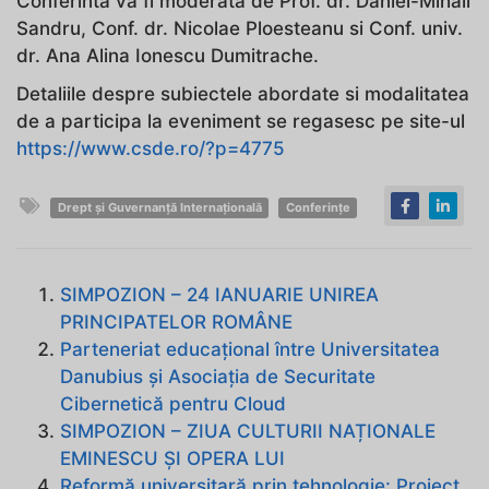
Conferinta va fi moderata de Prof. dr. Daniel-Mihail
Sandru, Conf. dr. Nicolae Ploesteanu si Conf. univ.
dr. Ana Alina Ionescu Dumitrache.
Detaliile despre subiectele abordate si modalitatea
de a participa la eveniment se regasesc pe site-ul
https://www.csde.ro/?p=4775
Drept și Guvernanță Internațională
Conferințe
SIMPOZION – 24 IANUARIE UNIREA
PRINCIPATELOR ROMÂNE
Parteneriat educațional între Universitatea
Danubius și Asociația de Securitate
Cibernetică pentru Cloud
SIMPOZION – ZIUA CULTURII NAȚIONALE
EMINESCU ȘI OPERA LUI
Reformă universitară prin tehnologie: Proiect