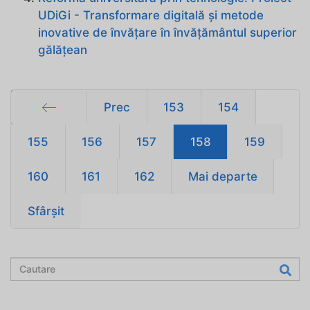
UDiGi - Transformare digitală și metode
inovative de învățare în învățământul superior
gălățean
Prec
153
154
Start
155
156
157
158
159
160
161
162
Mai departe
Sfârșit