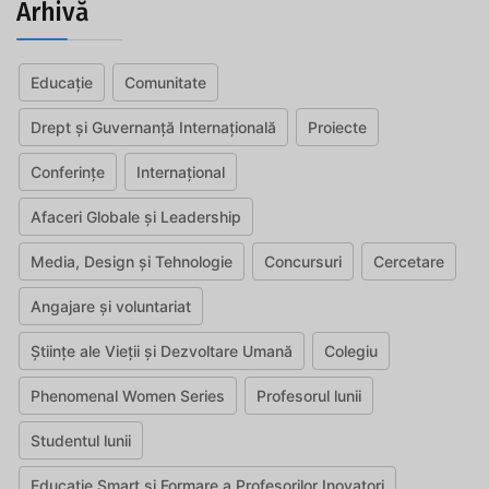
Arhivă
Educație
Comunitate
Drept și Guvernanță Internațională
Proiecte
Conferințe
Internațional
Afaceri Globale și Leadership
Media, Design și Tehnologie
Concursuri
Cercetare
Angajare și voluntariat
Științe ale Vieții și Dezvoltare Umană
Colegiu
Phenomenal Women Series
Profesorul lunii
Studentul lunii
Educație Smart și Formare a Profesorilor Inovatori