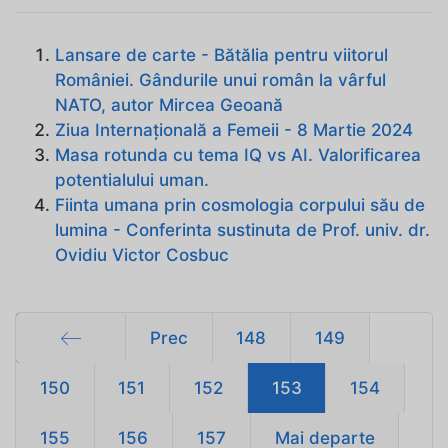
Lansare de carte - Bătălia pentru viitorul
României. Gândurile unui român la vârful
NATO, autor Mircea Geoană
Ziua Internațională a Femeii - 8 Martie 2024
Masa rotunda cu tema IQ vs AI. Valorificarea
potentialului uman.
Fiinta umana prin cosmologia corpului său de
lumina - Conferinta sustinuta de Prof. univ. dr.
Ovidiu Victor Cosbuc
Prec
148
149
Start
150
151
152
153
154
155
156
157
Mai departe