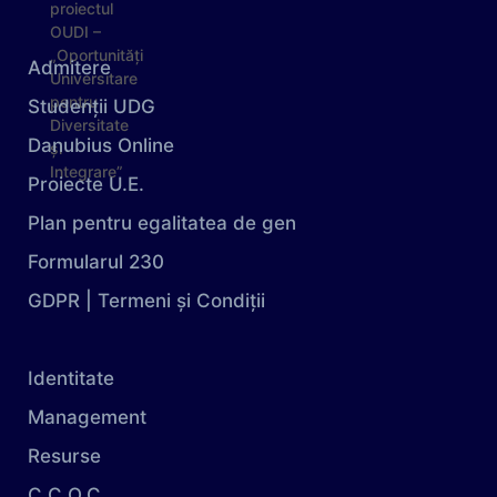
Admitere
Studenții UDG
Danubius Online
Proiecte U.E.
Plan pentru egalitatea de gen
Formularul 230
GDPR | Termeni și Condiții
Identitate
Management
Resurse
C.C.O.C.