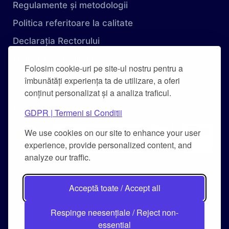
Regulamente și metodologii
Politica referitoare la calitate
Declarația Rectorului
Obiectivele Calității
Folosim cookie-uri pe site-ul nostru pentru a
Carta Universității
îmbunătăți experiența ta de utilizare, a oferi
conținut personalizat și a analiza traficul.
Combaterea hărțuirii pe criteriu de sex și a
hărțuirii morale
GDPR | Termeni si Conditii
We use cookies on our site to enhance your user
experience, provide personalized content, and
analyze our traffic.
Acceptă toate / Accept all
Respinge neesențiale / Reject non-
essential