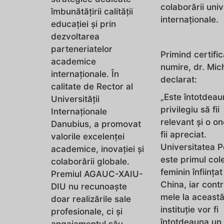
colaborării univ
îmbunătățirii calității
internaționale.
educației și prin
dezvoltarea
parteneriatelor
Primind certific
academice
numire, dr. Mic
internaționale. În
declarat:
calitate de Rector al
„Este întotdea
Universității
privilegiu să fii
Internaționale
relevant și o o
Danubius, a promovat
fii apreciat.
valorile excelenței
Universitatea 
academice, inovației și
este primul col
colaborării globale.
feminin înființat
Premiul AGAUC-XAIU-
China, iar contr
DIU nu recunoaște
mele la aceast
doar realizările sale
instituție vor fi
profesionale, ci și
întotdeauna un
angajamentul său