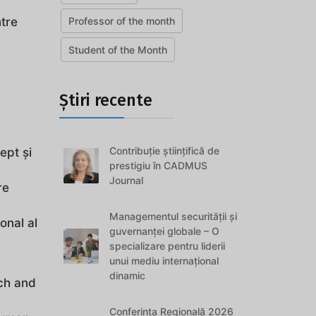
Professor of the month
tre
Student of the Month
Știri recente
Contribuție științifică de
ept și
prestigiu în CADMUS
Journal
re
Managementul securității și
ional al
guvernanței globale – O
specializare pentru liderii
unui mediu internațional
dinamic
ch and
Conferința Regională 2026