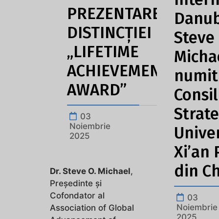
PREZENTAREA
Danubi
DISTINCȚIEI
Steve 
„LIFETIME
Micha
ACHIEVEMENT
numit
AWARD”
Consil
Strate
03
Noiembrie
Unive
2025
Xi’an
din C
Dr. Steve O. Michael
,
Președinte și
Cofondator al
03
Noiembrie
Association of Global
2025