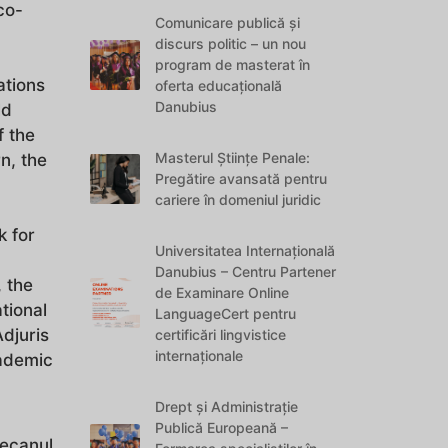
co-
Comunicare publică și
discurs politic – un nou
program de masterat în
ations
oferta educațională
Danubius
ld
f the
Masterul Științe Penale:
n, the
Pregătire avansată pentru
cariere în domeniul juridic
 for
Universitatea Internațională
Danubius – Centru Partener
 the
de Examinare Online
tional
LanguageCert pentru
Adjuris
certificări lingvistice
internaționale
cademic
Drept și Administrație
Publică Europeană –
Decanul