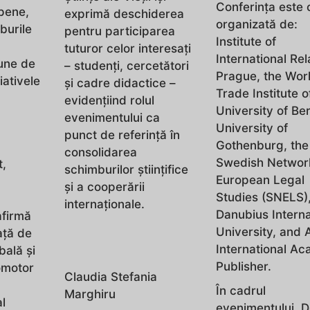
Conferința este 
opene,
exprimă deschiderea
organizată de:
burile
pentru participarea
Institute of
tuturor celor interesați
International Rel
une de
– studenți, cercetători
Prague, the Wor
iativele
și cadre didactice –
Trade Institute o
evidențiind rolul
University of Ber
evenimentului ca
University of
punct de referință în
Gothenburg, the
consolidarea
Swedish Network
t,
schimburilor științifice
European Legal
și a cooperării
Studies (SNELS),
internaționale.
Danubius Interna
afirmă
University, and 
ață de
International A
bală și
Publisher.
omotor
Claudia Stefania
În cadrul
Marghiru
al
evenimentului, 