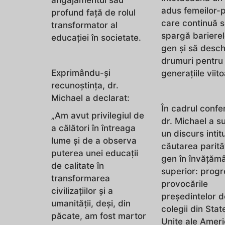
adus femeilor-p
profund față de rolul
care continuă 
transformator al
spargă bariere
educației în societate.
gen și să desc
drumuri pentru
Exprimându-și
generațiile viito
recunoștința, dr.
Michael a declarat:
În cadrul confer
„Am avut privilegiul de
dr. Michael a su
a călători în întreaga
un discurs intitu
lume și de a observa
căutarea parităț
puterea unei educații
gen în învățămâ
de calitate în
superior: progr
transformarea
provocările
civilizațiilor și a
președintelor d
umanității, deși, din
colegii din Stat
păcate, am fost martor
Unite ale Ameri