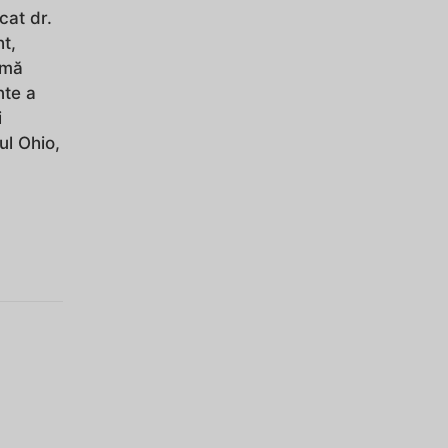
cat dr.
t,
imă
nte a
i
ul Ohio,