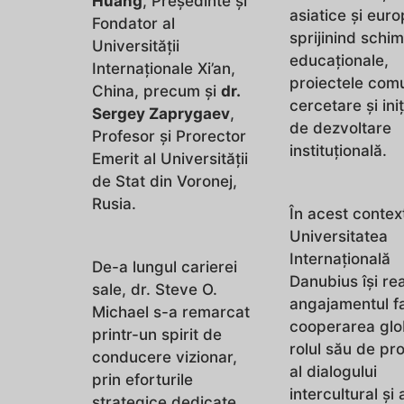
Huang
, Președinte și
asiatice și eur
Fondator al
sprijinind schim
Universității
educaționale,
Internaționale Xi’an,
proiectele com
China, precum și
dr.
cercetare și iniț
Sergey Zaprygaev
,
de dezvoltare
Profesor și Prorector
instituțională.
Emerit al Universității
de Stat din Voronej,
Rusia.
În acest contex
Universitatea
Internațională
De-a lungul carierei
Danubius își re
sale, dr. Steve O.
angajamentul f
Michael s-a remarcat
cooperarea glo
printr-un spirit de
rolul său de pr
conducere vizionar,
al dialogului
prin eforturile
intercultural și 
strategice dedicate