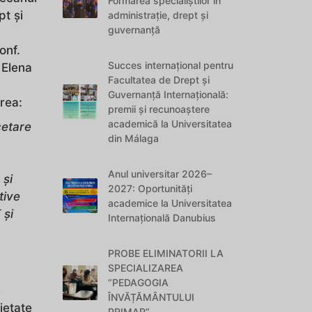
Formarea specialiștilor în
pt și
administrație, drept și
guvernanță
onf.
Succes internațional pentru
a Elena
Facultatea de Drept și
Guvernanță Internațională:
rea:
premii și recunoaștere
academică la Universitatea
cetare
din Málaga
Anul universitar 2026–
 și
2027: Oportunități
tive
academice la Universitatea
 și
Internațională Danubius
PROBE ELIMINATORII LA
SPECIALIZAREA
“PEDAGOGIA
e
ÎNVĂȚĂMÂNTULUI
ietate
PRIMAR”