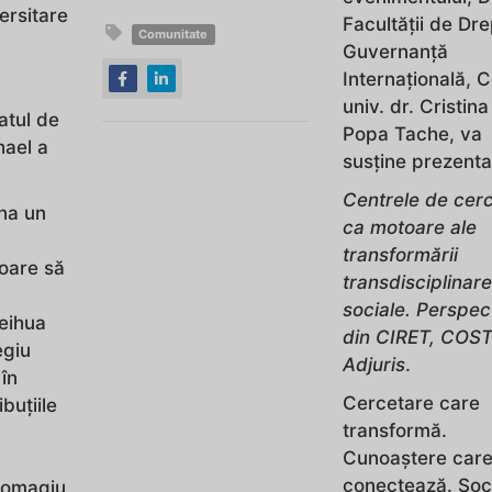
ersitare
Facultății de Dre
Comunitate
Guvernanță
Internațională, C
univ. dr. Cristin
atul de
Popa Tache, va
hael a
susține prezenta
Centrele de cer
una un
ca motoare ale
transformării
noare să
transdisciplinare
sociale. Perspec
Peihua
din CIRET, COST
egiu
Adjuris
.
 în
Cercetare care
ibuțiile
transformă.
ă
Cunoaștere car
conectează. Soc
 omagiu