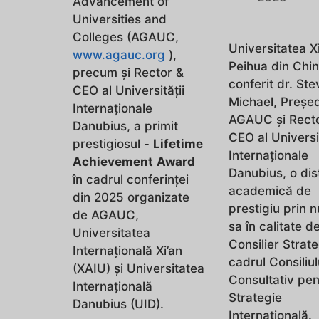
Advancement of
Universities and
Colleges (AGAUC,
Universitatea X
www.agauc.org
),
Peihua din Chin
precum și Rector &
conferit dr. Ste
CEO al Universității
Michael, Președ
Internaționale
AGAUC și Rect
Danubius, a primit
CEO al Universit
prestigiosul -
Lifetime
Internaționale
Achievement
Award
Danubius, o dis
în cadrul conferinței
academică de
din 2025 organizate
prestigiu prin 
de AGAUC,
sa în calitate d
Universitatea
Consilier Strate
Internațională Xi’an
cadrul Consiliul
(XAIU) și Universitatea
Consultativ pen
Internațională
Strategie
Danubius (UID).
Internațională.