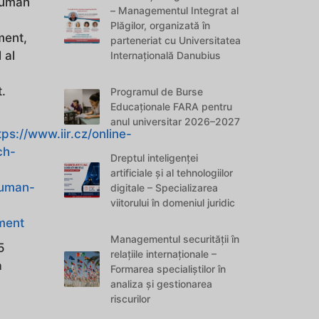
Human
– Managementul Integrat al
Plăgilor, organizată în
ment,
parteneriat cu Universitatea
 al
Internațională Danubius
.
Programul de Burse
Educaționale FARA pentru
anul universitar 2026–2027
tps://www.iir.cz/online-
ch-
Dreptul inteligenței
artificiale și al tehnologiilor
human-
digitale – Specializarea
viitorului în domeniul juridic
ment
Managementul securității în
5
relațiile internaționale –
a
Formarea specialiștilor în
analiza și gestionarea
riscurilor