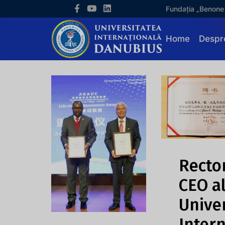
Fundația „Benone
Home
Despr
Recto
CEO a
Univer
Inter