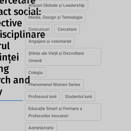
cercetare
Afaceri Globale și Leadership
ct social:
Media, Design și Tehnologie
ctive
Concursuri
Cercetare
isciplinare
Angajare și voluntariat
rul
Științe ale Vieții și Dezvoltare
inței
Umană
ng
Colegiu
rch and
Phenomenal Women Series
y
Profesorul lunii
Studentul lunii
Educație Smart și Formare a
Profesorilor Inovatori
Administrativ