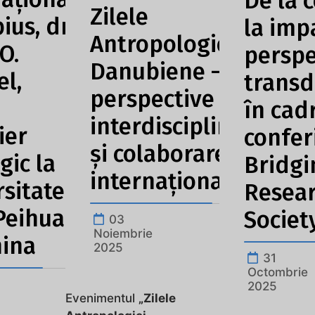
De la 
Zilele
us, dr.
la impa
Antropologiei
O.
perspe
Danubiene –
el,
transd
perspective
în cad
interdisciplinare
ier
confer
și colaborare
gic la
Bridgi
internațională
rsitatea
Resea
 Peihua
Societ
03
Noiembrie
hina
2025
31
Octombrie
2025
Evenimentul
„Zilele