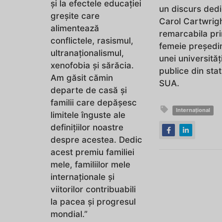
și la efectele educației
un discurs dedi
greșite care
Carol Cartwrigh
alimentează
remarcabila pr
conflictele, rasismul,
femeie președi
ultranaționalismul,
unei universităț
xenofobia și sărăcia.
publice din stat
Am găsit cămin
SUA.
departe de casă și
familii care depășesc
Internațional
limitele înguste ale
definițiilor noastre
despre acestea. Dedic
acest premiu familiei
mele, familiilor mele
internaționale și
viitorilor contribuabili
la pacea și progresul
mondial.”