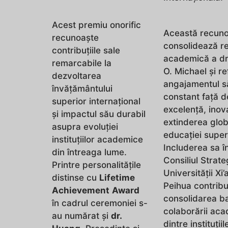
Acest premiu onorific
Această recun
recunoaște
consolidează r
contribuțiile sale
academică a dr
remarcabile la
O. Michael și re
dezvoltarea
angajamentul s
învățământului
constant față d
superior internațional
excelență, inova
și impactul său durabil
extinderea glob
asupra evoluției
educației super
instituțiilor academice
Includerea sa î
din întreaga lume.
Consiliul Strate
Printre personalitățile
Universității Xi’
distinse cu
Lifetime
Peihua contribu
Achievement
Award
consolidarea b
în cadrul ceremoniei s-
colaborării ac
au numărat și
dr.
dintre instituțiil