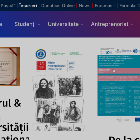
 Pușcă”
|
Înscrieri
|
Danubius Online
|
News
|
Erasmus+
|
Formular 
e
Studenți
Universitate
Antreprenoriat
rul &
l
sității
naționale