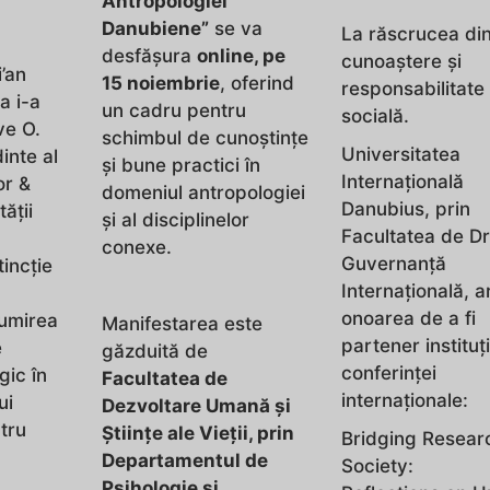
Antropologiei
Danubiene”
se va
La răscrucea din
desfășura
online, pe
cunoaștere și
i’an
15 noiembrie
, oferind
responsabilitate
a i-a
un cadru pentru
socială.
ve O.
schimbul de cunoștințe
Universitatea
inte al
și bune practici în
Internațională
or &
domeniul antropologiei
Danubius, prin
ății
și al disciplinelor
Facultatea de Dr
conexe.
Guvernanță
tincție
Internațională, a
onoarea de a fi
numirea
Manifestarea este
partener instituț
e
găzduită de
conferinței
gic în
Facultatea de
internaționale:
ui
Dezvoltare Umană și
tru
Științe ale Vieții, prin
Bridging Resear
Departamentul de
Society:
Psihologie și