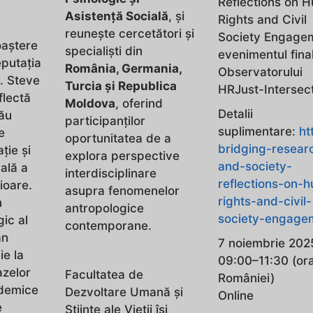
Reflections on 
Asistență Socială
, și
Rights and Civil
reunește cercetători și
Society Engage
oaștere
specialiști din
evenimentul final
eputația
România, Germania,
Observatorului
. Steve
Turcia și Republica
HRJust-Intersect
flectă
Moldova
, oferind
Detalii
ău
participanților
suplimentare:
ht
e
oportunitatea de a
bridging-resear
ție și
explora perspective
and-society-
ală a
interdisciplinare
reflections-on-
ioare.
asupra fenomenelor
rights-and-civil-
n
antropologice
society-engage
gic al
contemporane.
an
7 noiembrie 202
ie la
09:00–11:30 (or
azelor
Facultatea de
României)
ademice
Dezvoltare Umană și
Online
e
Științe ale Vieții își