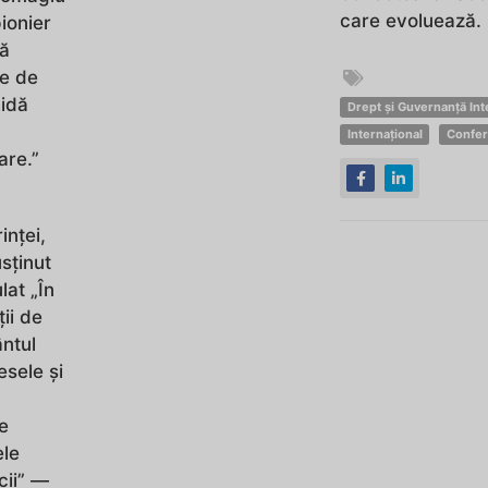
care evoluează.
ionier
să
le de
hidă
Drept și Guvernanță Int
Internațional
Confer
are.”
inței,
sținut
lat „În
ii de
ntul
esele și
e
ele
cii” —