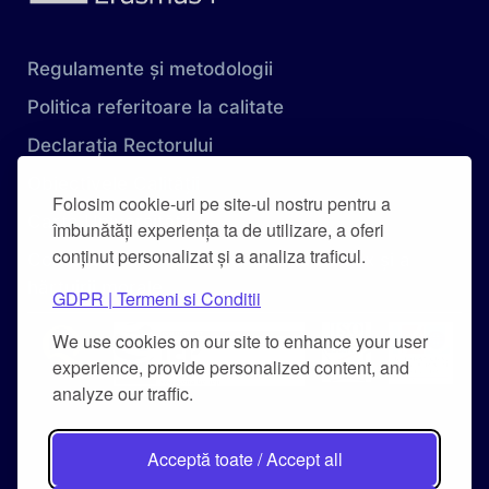
Regulamente și metodologii
Politica referitoare la calitate
Declarația Rectorului
Obiectivele Calității
Folosim cookie-uri pe site-ul nostru pentru a
Carta Universității
îmbunătăți experiența ta de utilizare, a oferi
conținut personalizat și a analiza traficul.
Combaterea hărțuirii pe criteriu de sex și a
hărțuirii morale
GDPR | Termeni si Conditii
We use cookies on our site to enhance your user
experience, provide personalized content, and
analyze our traffic.
Acceptă toate / Accept all